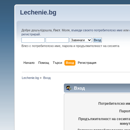
Lechenie.bg
Добре дошъл/дошла,
Гост
. Моля,
въведи своето потребителско име
или
регистрирай
.
Влез с потребителско име, парола и продължителност на сесията
Начало
Помощ
Търси
Вход
Регистрация
Lechenie.bg
»
Вход
Вход
Потребителско им
Парол
Продължителност на сесията
минут