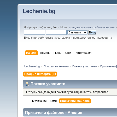
Lechenie.bg
Добре дошъл/дошла,
Гост
. Моля,
въведи своето потребителско име
Влез с потребителско име, парола и продължителност на сесията
Начало
Помощ
Търси
Вход
Регистрация
Lechenie.bg
»
Профил на Анелия
»
Покажи участието
»
Прикачени 
Профил информация
Покажи участието
От тук може да видиш всички публикации на този потребител.
Публикации
Теми
Прикачени файлове
Прикачени файлове - Анелия