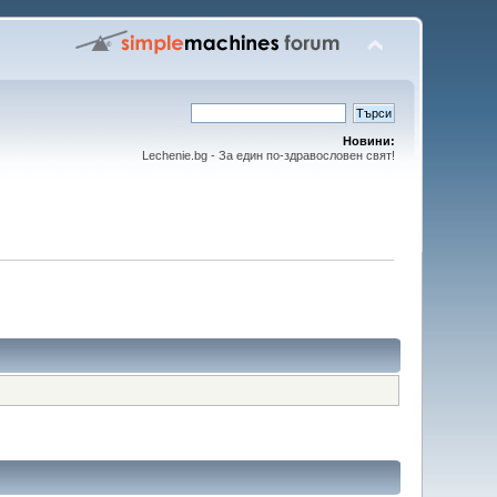
Новини:
Lechenie.bg - За един по-здравословен свят!