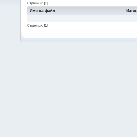
Страници: [
1
]
Име на файл
Изте
Страници: [
1
]