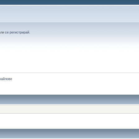
или
се регистрирай
.
файлове