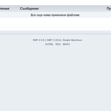
гляния
Съобщение
Пу
Все още няма прикачени файлове.
SMF 2.0.8
|
SMF © 2014
,
Simple Machines
XHTML
RSS
WAP2