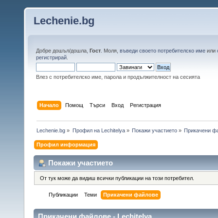
Lechenie.bg
Добре дошъл/дошла,
Гост
. Моля,
въведи своето потребителско име
или
регистрирай
.
Влез с потребителско име, парола и продължителност на сесията
Начало
Помощ
Търси
Вход
Регистрация
Lechenie.bg
»
Профил на Lechitelya
»
Покажи участието
»
Прикачени ф
Профил информация
Покажи участието
От тук може да видиш всички публикации на този потребител.
Публикации
Теми
Прикачени файлове
Прикачени файлове - Lechitelya