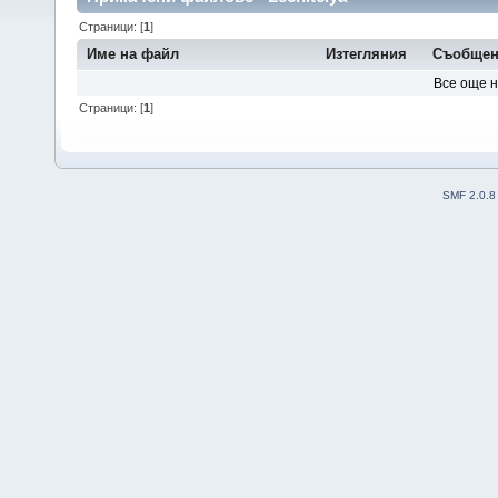
Страници: [
1
]
Име на файл
Изтегляния
Съобщен
Все още 
Страници: [
1
]
SMF 2.0.8