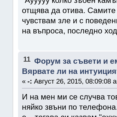
"Аууууу колко зъбен камък
отщява да отива. Самите
чувствам зле и с поведен
на въпроса, последно хо
11
Форум за съвети и 
Вярвате ли на интуиция
«
-:
Август 26, 2015, 08:09:08 
И на мен ми се случва тов
няйко звъни по телефона
е... тогава си казвам "охх