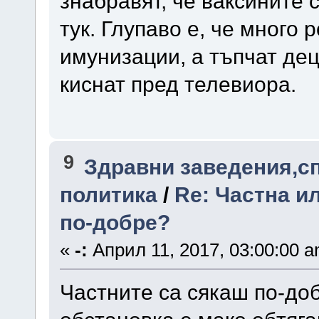
знабравят, че ваксините 
тук. Глупаво е, че много
имунизации, а тъпчат дец
киснат пред телевиора.
9
Здравни заведения,с
политика
/
Re: Частна и
по-добре?
«
-:
Април 11, 2017, 03:00:00 a
Частните са сякаш по-доб