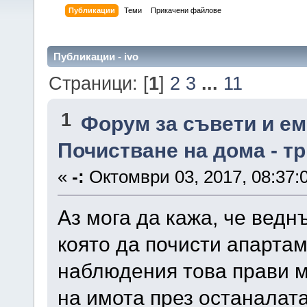
Публикации
Теми
Прикачени файлове
Публикации - ivo
Страници: [
1
]
2
3
...
11
1
Форум за съвети и е
Почистване на дома - т
«
-:
Октомври 03, 2017, 08:37:
Аз мога да кажа, че ведн
която да почисти апарта
наблюдения това прави м
на имота през останалата