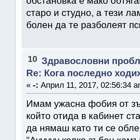
обстановка е мако обтяг
старо и студно, а тези ла
болен да те разболеят пс
10
Здравословни проб
Re: Кога последно ходи
«
-:
Април 11, 2017, 02:56:34 a
Имам ужасна фобия от зъб
който отида в кабинет ст
да нямаш като ти се обл