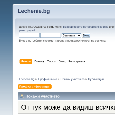
Lechenie.bg
Добре дошъл/дошла,
Гост
. Моля,
въведи своето потребителско име
или
регистрирай
.
Влез с потребителско име, парола и продължителност на сесията
Начало
Помощ
Търси
Вход
Регистрация
Lechenie.bg
»
Профил на ivo
»
Покажи участието
»
Публикации
Профил информация
Покажи участието
От тук може да видиш всичк