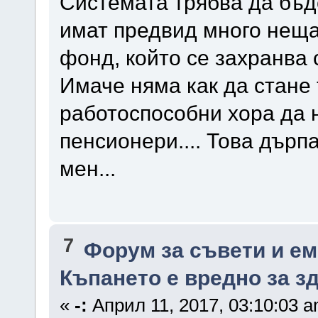
Системата трябва да бъде
имат предвид много неща
фонд, който се захранва 
Имаче няма как да стане 
работоспособни хора да н
пенсионери.... Това дърп
мен...
7
Форум за съвети и е
Къпането е вредно за з
«
-:
Април 11, 2017, 03:10:03 a