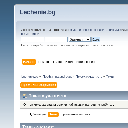
Lechenie.bg
Добре дошъл/дошла,
Гост
. Моля,
въведи своето потребителско име
или
регистрирай
.
Влез с потребителско име, парола и продължителност на сесията
Начало
Помощ
Търси
Вход
Регистрация
Lechenie.bg
»
Профил на andreyst
»
Покажи участието
»
Теми
Профил информация
Покажи участието
От тук може да видиш всички публикации на този потребител.
Публикации
Теми
Прикачени файлове
Теми - andreyst