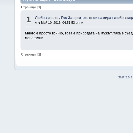
Страници: [
1
]
1
Любов и секс
/
Re: Защо мъжете си намират любовниц
«
-:
Май 10, 2016, 04:51:53 pm »
Много е просто всичко, това е природата на мъжът, така е съз
моногамни.
Страници: [
1
]
SMF 2.0.8