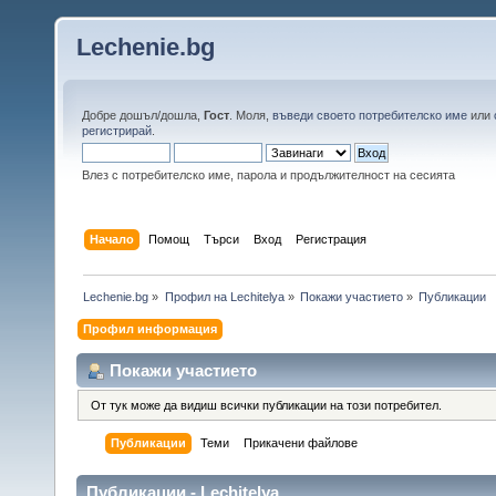
Lechenie.bg
Добре дошъл/дошла,
Гост
. Моля,
въведи своето потребителско име
или
регистрирай
.
Влез с потребителско име, парола и продължителност на сесията
Начало
Помощ
Търси
Вход
Регистрация
Lechenie.bg
»
Профил на Lechitelya
»
Покажи участието
»
Публикации
Профил информация
Покажи участието
От тук може да видиш всички публикации на този потребител.
Публикации
Теми
Прикачени файлове
Публикации - Lechitelya