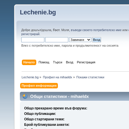
Lechenie.bg
Добре дошъл/дошла,
Гост
. Моля,
въведи своето потребителско име
или
регистрирай
.
Влез с потребителско име, парола и продължителност на сесията
Начало
Помощ
Търси
Вход
Регистрация
Lechenie.bg
»
Профил на mihaeldx
»
Покажи статистики
Профил информация
Общи статистики - mihaeldx
Общо прекарано време във форума:
Общо публикации:
Общо стартирани теми:
Брой публикувани анкети: