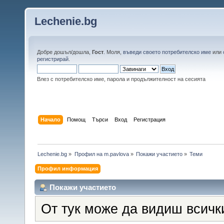
Lechenie.bg
Добре дошъл/дошла,
Гост
. Моля,
въведи своето потребителско име
или
регистрирай
.
Влез с потребителско име, парола и продължителност на сесията
Начало
Помощ
Търси
Вход
Регистрация
Lechenie.bg
»
Профил на m.pavlova
»
Покажи участието
»
Теми
Профил информация
Покажи участието
От тук може да видиш всичк