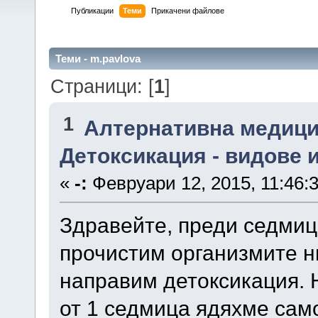
Публикации
Теми
Прикачени файлове
Теми - m.pavlova
Страници: [
1
]
1
Алтернативна медици
Детоксикация - видове 
«
-:
Февруари 12, 2015, 11:46:
Здравейте, преди седми
прочистим организмите ни
направим детоксикация. 
от 1 седмица ядяхме само