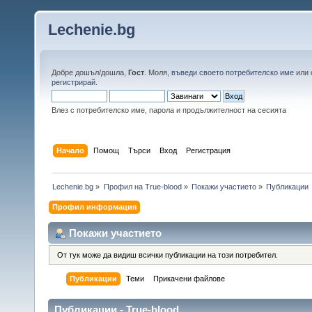
Lechenie.bg
Добре дошъл/дошла,
Гост
. Моля,
въведи своето потребителско име
или
регистрирай
.
Влез с потребителско име, парола и продължителност на сесията
Начало
Помощ
Търси
Вход
Регистрация
Lechenie.bg
»
Профил на True-blood
»
Покажи участието
»
Публикации
Профил информация
Покажи участието
От тук може да видиш всички публикации на този потребител.
Публикации
Теми
Прикачени файлове
Публикации - True-blood