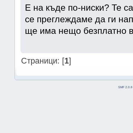
Е на къде по-ниски? Те с
се преглеждаме да ги нап
ще има нещо безплатно в
Страници: [
1
]
SMF 2.0.8