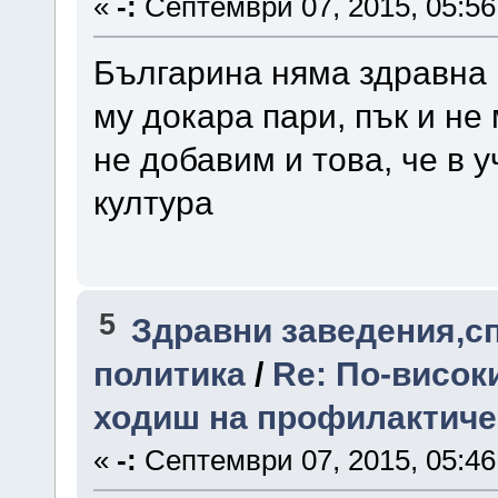
«
-:
Септември 07, 2015, 05:56
Българина няма здравна 
му докара пари, пък и не 
не добавим и това, че в 
култура
5
Здравни заведения,с
политика
/
Re: По-висок
ходиш на профилактичен
«
-:
Септември 07, 2015, 05:46