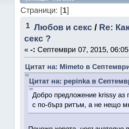
Страници: [
1
]
1
Любов и секс
/
Re: Ка
секс ?
«
-:
Септември 07, 2015, 06:05
Цитат на: Mimeto в Септември 
Цитат на: pepinka в Септемвр
Добро предложение krissy аз
с по-бърз ритъм, а не нещо м
Понеже хората, несъзнателно в