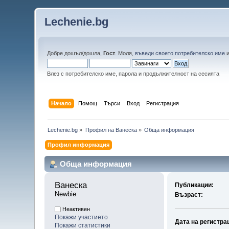
Lechenie.bg
Добре дошъл/дошла,
Гост
. Моля,
въведи своето потребителско име
Влез с потребителско име, парола и продължителност на сесията
Начало
Помощ
Търси
Вход
Регистрация
Lechenie.bg
»
Профил на Ванеска
»
Обща информация
Профил информация
Обща информация
Ванеска 
Публикации:
Newbie
Възраст:
Неактивен
Покажи участието
Дата на регистра
Покажи статистики