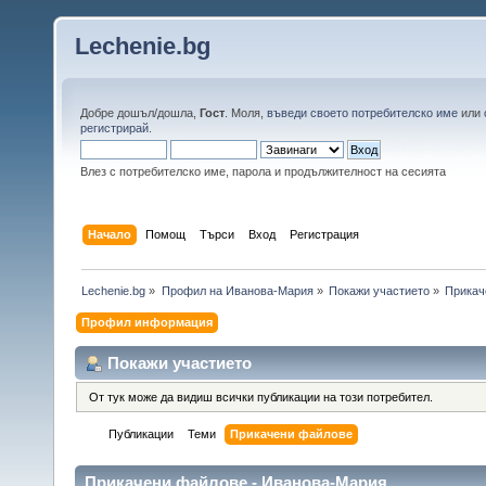
Lechenie.bg
Добре дошъл/дошла,
Гост
. Моля,
въведи своето потребителско име
или
регистрирай
.
Влез с потребителско име, парола и продължителност на сесията
Начало
Помощ
Търси
Вход
Регистрация
Lechenie.bg
»
Профил на Иванова-Мария
»
Покажи участието
»
Прикач
Профил информация
Покажи участието
От тук може да видиш всички публикации на този потребител.
Публикации
Теми
Прикачени файлове
Прикачени файлове - Иванова-Мария