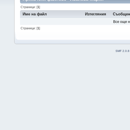
Страници: [
1
]
Име на файл
Изтегляния
Съобще
Все още 
Страници: [
1
]
SMF 2.0.8