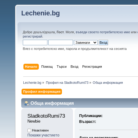
Lechenie.bg
Добре дошъл/дошла,
Гост
. Моля,
въведи своето потребителско име
или
регистрирай
.
Влез с потребителско име, парола и продължителност на сесията
Начало
Помощ
Търси
Вход
Регистрация
Lechenie.bg
»
Профил на SladkotoRumi73
»
Обща информация
Профил информация
Обща информация
SladkotoRumi73 
Публикации:
Newbie
Възраст:
Неактивен
Покажи участието