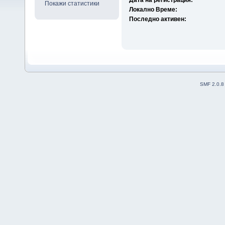
Дата на регистрация:
Покажи статистики
Локално Време:
Последно активен:
SMF 2.0.8