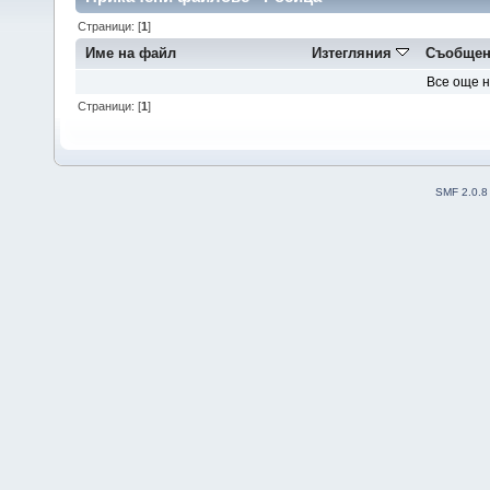
Страници: [
1
]
Име на файл
Изтегляния
Съобщен
Все още 
Страници: [
1
]
SMF 2.0.8