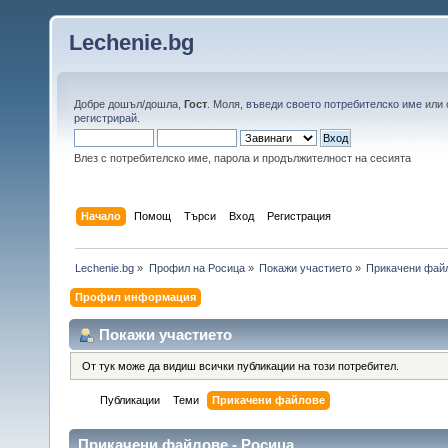
Lechenie.bg
Добре дошъл/дошла,
Гост
. Моля,
въведи своето потребителско име
или
регистрирай
.
Влез с потребителско име, парола и продължителност на сесията
Начало
Помощ
Търси
Вход
Регистрация
Lechenie.bg
»
Профил на Росица
»
Покажи участието
»
Прикачени фай
Профил информация
Покажи участието
От тук може да видиш всички публикации на този потребител.
Публикации
Теми
Прикачени файлове
Прикачени файлове - Росица