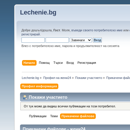
Lechenie.bg
Добре дошъл/дошла,
Гост
. Моля,
въведи своето потребителско име
или
регистрирай
.
Влез с потребителско име, парола и продължителност на сесията
Начало
Помощ
Търси
Вход
Регистрация
Lechenie.bg
»
Профил на жени24
»
Покажи участието
»
Прикачени фай
Профил информация
Покажи участието
От тук може да видиш всички публикации на този потребител.
Публикации
Теми
Прикачени файлове
Прикачени файлове - жени24