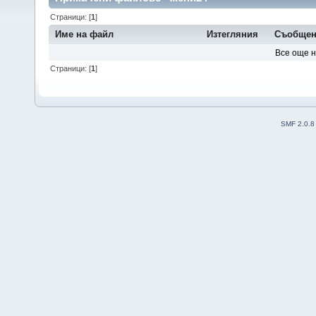
Страници: [
1
]
Име на файл
Изтегляния
Съобщен
Все още 
Страници: [
1
]
SMF 2.0.8