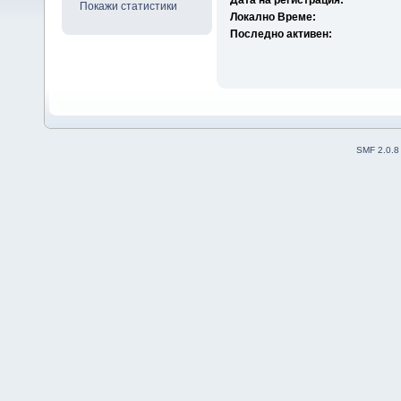
Дата на регистрация:
Покажи статистики
Локално Време:
Последно активен:
SMF 2.0.8