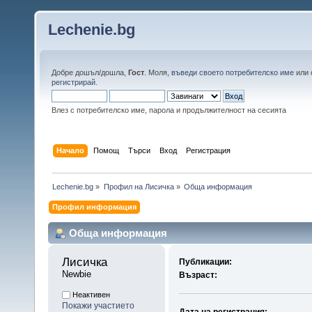
Lechenie.bg
Добре дошъл/дошла,
Гост
. Моля,
въведи своето потребителско име
или
регистрирай
.
Влез с потребителско име, парола и продължителност на сесията
Начало
Помощ
Търси
Вход
Регистрация
Lechenie.bg
»
Профил на Лисичка
»
Обща информация
Профил информация
Обща информация
Лисичка 
Публикации:
Newbie
Възраст:
Неактивен
Покажи участието