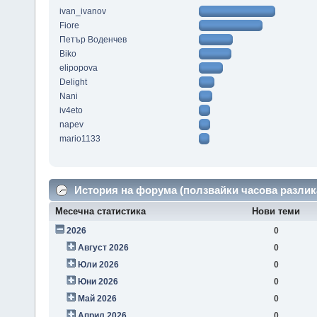
ivan_ivanov
Fiore
Петър Воденчев
Biko
elipopova
Delight
Nani
iv4eto
napev
mario1133
История на форума (ползвайки часова разлик
Месечна статистика
Нови теми
2026
0
Август 2026
0
Юли 2026
0
Юни 2026
0
Май 2026
0
Април 2026
0