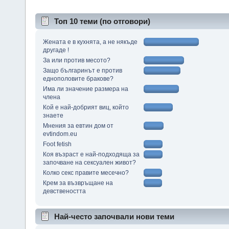
Топ 10 теми (по отговори)
Жената е в кухнята, а не някъде
другаде !
За или против месото?
Защо българинът е против
еднополовите бракове?
Има ли значение размера на
члена
Кой е най-добрият виц, който
знаете
Мнения за евтин дом от
evtindom.eu
Foot fetish
Коя възраст е най-подходяща за
започване на сексуален живот?
Колко секс правите месечно?
Крем за възвръщане на
девствеността
Най-често започвали нови теми