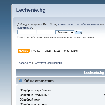
Lechenie.bg
Добре дошъл/дошла,
Гост
. Моля,
въведи своето потребителско име
или
регистрирай
.
Влез с потребителско име, парола и продължителност на сесията
Начало
Помощ
Търси
Вход
Регистрация
Lechenie.bg
»
Статистически център
Lechenie.bg
Обща статистика
Общ брой потребители:
Общ брой публикации:
Общ брой теми:
Общ брой категории: