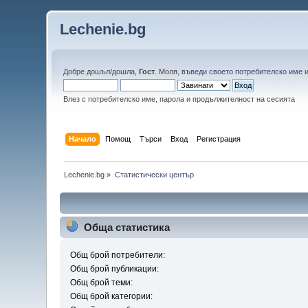
Lechenie.bg
Добре дошъл/дошла,
Гост
. Моля,
въведи своето потребителско име
Влез с потребителско име, парола и продължителност на сесията
Начало
Помощ
Търси
Вход
Регистрация
Lechenie.bg
»
Статистически център
Обща статистика
Общ брой потребители:
Общ брой публикации:
Общ брой теми:
Общ брой категории: