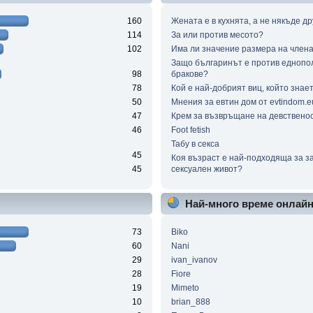
160
Жената е в кухнята, а не някъде др
114
За или против месото?
102
Има ли значение размера на член
Защо българинът е против еднопо
98
бракове?
78
Кой е най-добрият виц, който знае
50
Мнения за евтин дом от evtindom.e
47
Крем за възвръщане на девствено
46
Foot fetish
Табу в секса
45
Коя възраст е най-подходяща за з
45
сексуален живот?
Най-много време онлай
73
Biko
60
Nani
29
ivan_ivanov
28
Fiore
19
Mimeto
10
brian_888