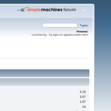
Новини:
Lechenie.bg - За един по-здравословен свят!
2.15
3.07
1.07
14