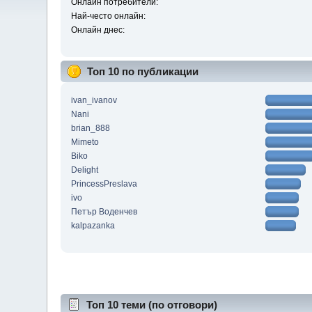
Онлайн потребители:
Най-често онлайн:
Онлайн днес:
Топ 10 по публикации
ivan_ivanov
Nani
brian_888
Mimeto
Biko
Delight
PrincessPreslava
ivo
Петър Воденчев
kalpazanka
Топ 10 теми (по отговори)