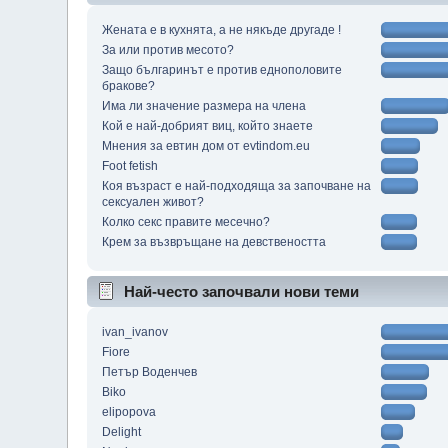
Жената е в кухнята, а не някъде другаде !
За или против месото?
Защо българинът е против еднополовите
бракове?
Има ли значение размера на члена
Кой е най-добрият виц, който знаете
Мнения за евтин дом от evtindom.eu
Foot fetish
Коя възраст е най-подходяща за започване на
сексуален живот?
Колко секс правите месечно?
Крем за възвръщане на девствеността
Най-често започвали нови теми
ivan_ivanov
Fiore
Петър Воденчев
Biko
elipopova
Delight