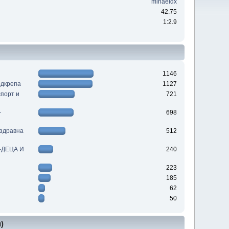
mihaeldx
42.75
1:2.9
1146
одкрепа
1127
порт и
721
-
698
 здравна
512
е-ДЕЦА И
240
223
185
62
50
)