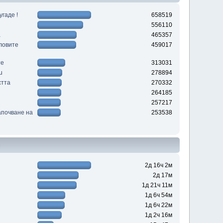
угаде !
658519
556110
а
465357
ловите
459017
те
313031
u
278894
стта
270332
264185
257217
апочване на
253538
н
2д 16ч 2м
2д 17м
1д 21ч 11м
1д 6ч 54м
1д 6ч 22м
1д 2ч 16м