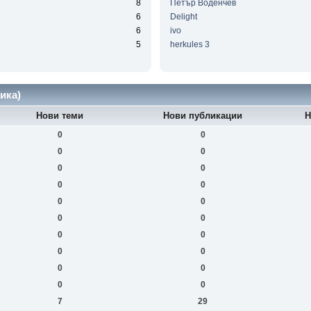
8
Петър Воденчев
6
Delight
6
ivo
5
herkules 3
ика)
Нови теми
Нови публикации
Н
0
0
0
0
0
0
0
0
0
0
0
0
0
0
0
0
0
0
0
0
7
29