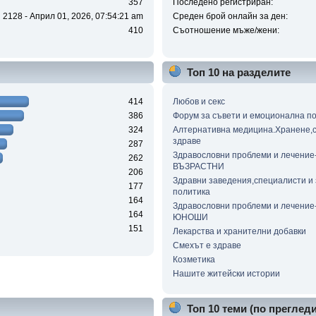
357
Последено регистриран:
2128 - Април 01, 2026, 07:54:21 am
Среден брой онлайн за ден:
410
Съотношение мъже/жени:
Топ 10 на разделите
414
Любов и секс
386
Форум за съвети и емоционална п
324
Алтернативна медицина.Хранене,с
здраве
287
Здравословни проблеми и лечение
262
ВЪЗРАСТНИ
206
Здравни заведения,специалисти и
177
политика
164
Здравословни проблеми и лечени
164
ЮНОШИ
151
Лекарства и хранителни добавки
Смехът е здраве
Козметика
Нашите житейски истории
Топ 10 теми (по прегледи