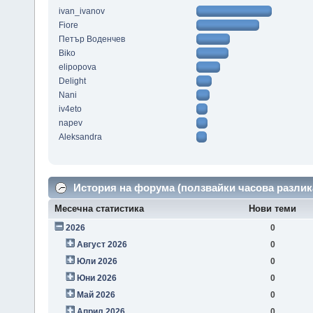
ivan_ivanov
Fiore
Петър Воденчев
Biko
elipopova
Delight
Nani
iv4eto
napev
Aleksandra
История на форума (ползвайки часова разлик
Месечна статистика
Нови теми
2026
0
Август 2026
0
Юли 2026
0
Юни 2026
0
Май 2026
0
Април 2026
0