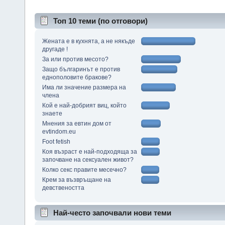
Топ 10 теми (по отговори)
Жената е в кухнята, а не някъде
другаде !
За или против месото?
Защо българинът е против
еднополовите бракове?
Има ли значение размера на
члена
Кой е най-добрият виц, който
знаете
Мнения за евтин дом от
evtindom.eu
Foot fetish
Коя възраст е най-подходяща за
започване на сексуален живот?
Колко секс правите месечно?
Крем за възвръщане на
девствеността
Най-често започвали нови теми