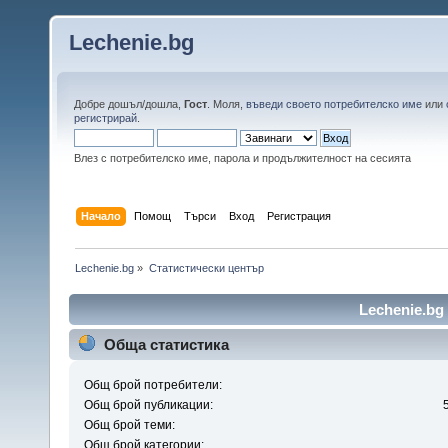
Lechenie.bg
Добре дошъл/дошла,
Гост
. Моля,
въведи своето потребителско име
или
регистрирай
.
Влез с потребителско име, парола и продължителност на сесията
Начало
Помощ
Търси
Вход
Регистрация
Lechenie.bg
»
Статистически център
Lechenie.bg
Обща статистика
Общ брой потребители:
Общ брой публикации:
Общ брой теми:
Общ брой категории: