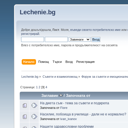
Lechenie.bg
Добре дошъл/дошла,
Гост
. Моля,
въведи своето потребителско име
или
регистрирай
.
Влез с потребителско име, парола и продължителност на сесията
Начало
Помощ
Търси
Вход
Регистрация
Lechenie.bg
»
Съвети и взаимопомощ
»
Форум за съвети и емоционалн
Страници:
1
2
[
3
]
4
Заглавие
/
Започната от
На диета съм - тема за съвети и подкрепа
Започната от
Fiore
Насилие, побоища в училище - дали не е нормално?
Започната от
ivan_ivanov
Нашите здравословни проблеми