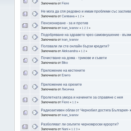
Започната от
Fiore
Не мога да спя редовно и имам проблеми със заспив
Започната от
Силвана
«
1
2
»
Пенсиониране - за и против
Започната от
ivan_ivanov
«
1
2
3
»
Подобряване на здравето чрез самовнушение - възм
Започната от
ivan_ivanov
Ползвали ли сте онлайн бързи кредити?
Започната от
Aleksandra
«
1
2
»
Почистване на дома - трикове и съвети
Започната от
Biko
Приложение на кестените
Започната от
Елито
Приложение на орехите
Започната от
Лисичка
Пролетната умора и начините за справяне с нея
Започната от
Fiore
«
1
2
»
Радиоактивен облак от Чернобил достига България- 
Започната от
ivan_ivanov
Разболяват ли скъпите черномроски курорти?
Започната от
Nani
«
1
2
3
»