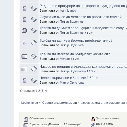
Редно ли е прокурори да шамаросват чужди деца по
Започната от
ivan_ivanov
Случва ли ви се да мечтаете на работното място?
Започната от
Петър Воденчев
Трябва ли да мием зеленчуците и плодове със сапун
Започната от
Петър Воденчев
«
1
2
»
Трябва ли да пием Вермокс профилактично?
Започната от
Петър Воденчев
Трябва ли мъжете да боядисват косите си?
Започната от
Mimeto
«
1
2
»
Часове по религия в училищата как приемате предл
Започната от
Петър Воденчев
«
1
2
3
»
Честит първи юни с билетче 1.60 лв.
Започната от
Мария Христова
Страници:
1
2
[
3
]
4
Lechenie.bg
»
Съвети и взаимопомощ
»
Форум за съвети и емоционалн
Обикновена тема
Заключена тема
Важна тема
Гореща тема (Повече от 15 отговора)