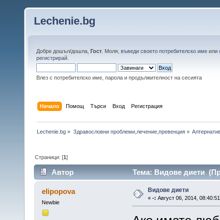
Lechenie.bg
Добре дошъл/дошла,
Гост
. Моля,
въведи своето потребителско име
или
регистрирай
.
Влез с потребителско име, парола и продължителност на сесията
Начало
Помощ
Търси
Вход
Регистрация
Lechenie.bg
»
Здравословни проблеми,лечение,превенция
»
Алтернатив
Страници: [
1
]
Автор
Тема: Видове диети (Пр
Видове диети
elipopova
«
-:
Август 06, 2014, 08:40:5
Newbie