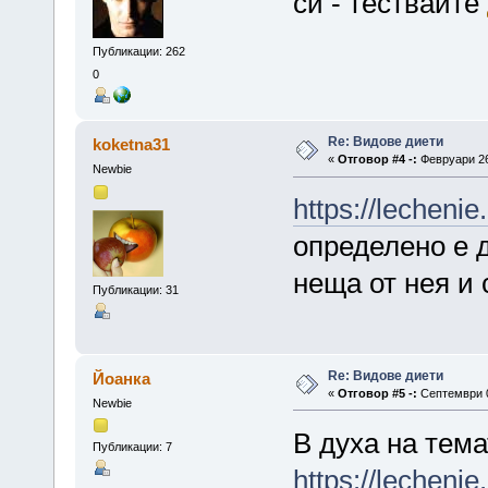
си - тествайте
Публикации: 262
0
Re: Видове диети
koketna31
«
Отговор #4 -:
Февруари 26,
Newbie
https://lecheni
определено е д
неща от нея и 
Публикации: 31
Re: Видове диети
Йоанка
«
Отговор #5 -:
Септември 0
Newbie
В духа на тема
Публикации: 7
https://lechenie