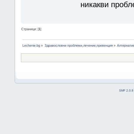
никакви пробл
Страници: [
1
]
Lechenie.bg
»
Здравословни проблеми,лечение,превенция
»
Алтернатив
SMF 2.0.8