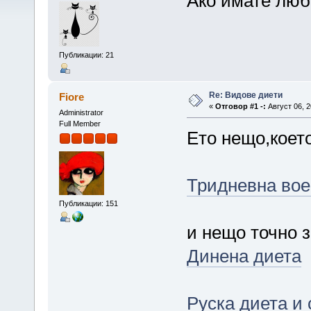
Ако имате люб
Публикации: 21
Re: Видове диети
Fiore
«
Отговор #1 -:
Август 06, 2
Administrator
Full Member
Ето нещо,което
Тридневна вое
Публикации: 151
и нещо точно з
Динена диета
Руска диета и