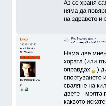
Аз се храня са
няма да повярв
на здравето и
Re: Видове диети
Biko
«
Отговор #9 -:
Май 12, 2016
?????? ?????
Administrator
Няма две мнен
Sr. Member
хората (или пъ
оправдах
) д
спортуването 
Публикации: 262
сваляне на ки
0
двете - моята 
каквото искате