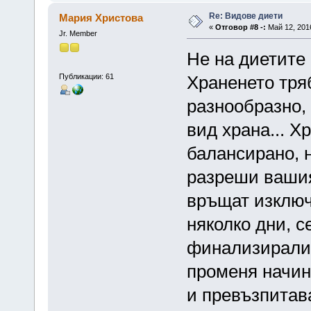
Re: Видове диети
Мария Христова
«
Отговор #8 -:
Май 12, 2016
Jr. Member
Не на диетите 
Публикации: 61
Храненето тря
разнообразно,
вид храна... Х
балансирано, н
разреши вашия
връщат изключ
няколко дни, с
финализирали!
променя начина
и превъзпитав