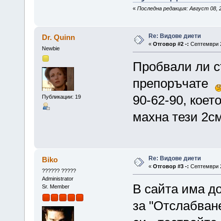
«
Последна редакция: Август 08, 2
Re: Видове диети
Dr. Quinn
«
Отговор #2 -:
Септември 2
Newbie
Пробвали ли с
препоръчате
90-62-90, кое
Публикации: 19
махна тези 2см
Re: Видове диети
Biko
«
Отговор #3 -:
Септември 2
?????? ?????
Administrator
В сайта има до
Sr. Member
за "Отслабване