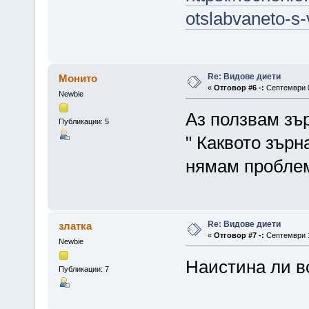
otslabvaneto-s
Re: Видове диети
Монито
«
Отговор #6 -:
Септември 0
Newbie
Аз ползвам зър
Публикации: 5
" Каквото зърна
нямам проблем
Re: Видове диети
златка
«
Отговор #7 -:
Септември 1
Newbie
Наистина ли в
Публикации: 7