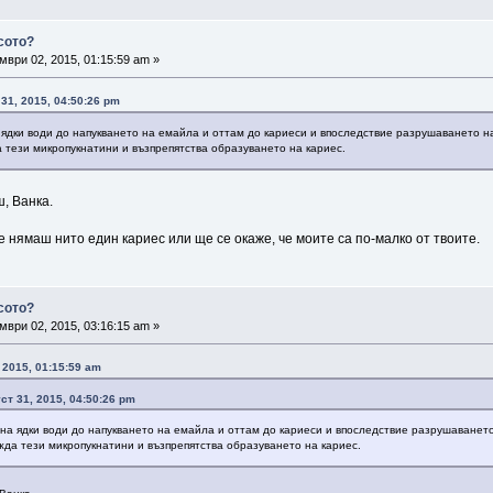
сото?
ври 02, 2015, 01:15:59 am »
 31, 2015, 04:50:26 pm
 ядки води до напукването на емайла и оттам до кариеси и впоследствие разрушаването н
 тези микропукнатини и възпрепятства образуването на кариес.
, Ванка.
е нямаш нито един кариес или ще се окаже, че моите са по-малко от твоите.
сото?
ври 02, 2015, 03:16:15 am »
 2015, 01:15:59 am
ст 31, 2015, 04:50:26 pm
на ядки води до напукването на емайла и оттам до кариеси и впоследствие разрушаванет
жда тези микропукнатини и възпрепятства образуването на кариес.