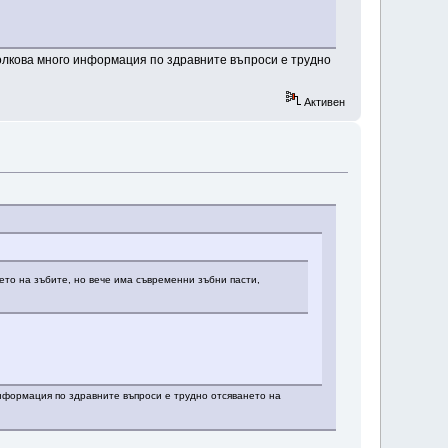
 толкова много информация по здравните въпроси е трудно
Активен
ето на зъбите, но вече има съвременни зъбни пасти,
 информация по здравните въпроси е трудно отсяването на