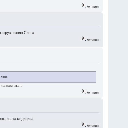
Активен
 струва около 7 лева
Активен
 лева
на пастата...
Активен
денталната медицина.
Активен