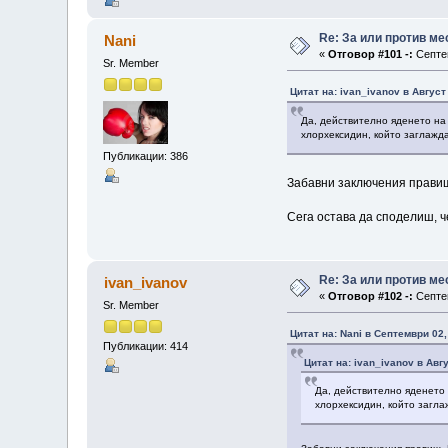
Re: За или против ме
Nani
«
Отговор #101 -:
Септем
Sr. Member
Цитат на: ivan_ivanov в Август
Да, действително яденето на
хлорхексидин, който заглажда
Публикации: 386
Забавни заключения правиш
Сега остава да споделиш, ч
Re: За или против ме
ivan_ivanov
«
Отговор #102 -:
Септем
Sr. Member
Цитат на: Nani в Септември 02,
Публикации: 414
Цитат на: ivan_ivanov в Авгу
Да, действително яденето 
хлорхексидин, който загла