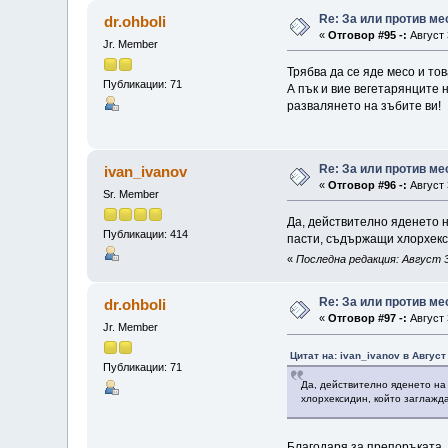
Re: За или против ме
dr.ohboli
«
Отговор #95 -:
Август 
Jr. Member
Трябва да се яде месо и тов
Публикации: 71
А пък и вие вегетарянците н
развалянето на зъбите ви!
Re: За или против ме
ivan_ivanov
«
Отговор #96 -:
Август 
Sr. Member
Да, действително яденето н
Публикации: 414
пасти, съдържащи хлорхекс
«
Последна редакция: Август 31
Re: За или против ме
dr.ohboli
«
Отговор #97 -:
Август 
Jr. Member
Цитат на: ivan_ivanov в Август
Публикации: 71
Да, действително яденето на
хлорхексидин, който заглажда
Благодаря за препоръката, 