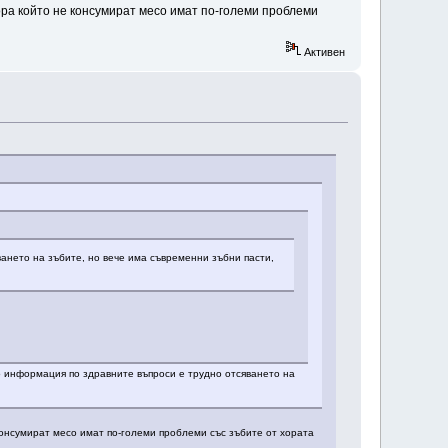
хора който не консумират месо имат по-големи проблеми
Активен
ането на зъбите, но вече има съвременни зъбни пасти,
го информация по здравните въпроси е трудно отсяването на
 консумират месо имат по-големи проблеми със зъбите от хората