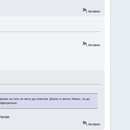
Активен
Активен
време на секс не мога да изпитам. Дъвча го много бавно, за да
 афродизиак.
лагам.
Активен