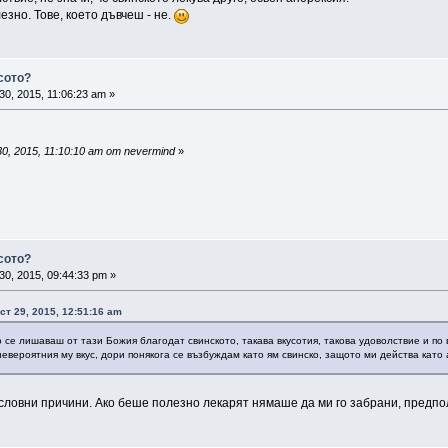
езно. Тове, което дъвчеш - не.
сото?
30, 2015, 11:06:23 am »
0, 2015, 11:10:10 am от nevermind
»
сото?
30, 2015, 09:44:33 pm »
ст 29, 2015, 12:51:16 am
о се лишаваш от тази Божия благодат свинското, такава вкусотия, такова удоволствие и по 
евероятния му вкус, дори понякога се възбуждам като ям свинско, защото ми действа като
ословни причини. Ако беше полезно лекарят нямаше да ми го забрани, предпо