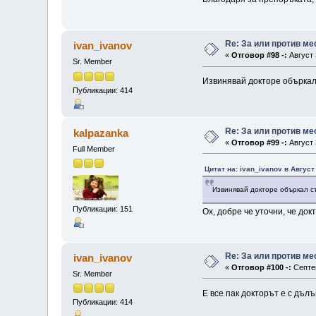
Re: За или против ме
ivan_ivanov
«
Отговор #98 -:
Август 
Sr. Member
Извинявай докторе объркал 
Публикации: 414
Re: За или против ме
kalpazanka
«
Отговор #99 -:
Август 
Full Member
Цитат на: ivan_ivanov в Август
Извинявай докторе объркал съ
Публикации: 151
Ох, добре че уточни, че док
Re: За или против ме
ivan_ivanov
«
Отговор #100 -:
Септем
Sr. Member
Е все пак докторът е с дъл
Публикации: 414