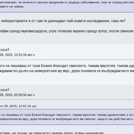
я показват, че печеното свинско предпазва от редица заболявания, така че според мен вег
авето на човека.
 лабораториите и от там ти докладват най-новите изследвания, така ли?
кофки срещу муковисцидоза, утре телешко варено срещу лупус, после свински
сото?
29, 2015, 12:51:16 am »
то се лишаваш от тази Божия благодат свинското, такава вкусотия, такова удо
аждавам по-дълго на невероятния му вкус, дори понякога се възбуждам като я
сото?
29, 2015, 02:00:50 am »
ст 29, 2015, 12:51:16 am
о се лишаваш от тази Божия благодат свинското, такава вкусотия, такова удоволствие и по 
евероятния му вкус, дори понякога се възбуждам като ям свинско, защото ми действа като
ствие, не значи, че свинското лекува друго, освен анорексия.