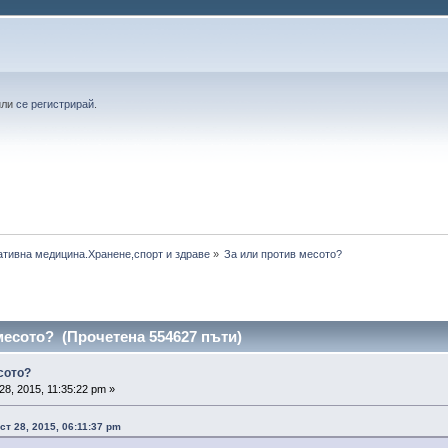
или
се регистрирай
.
ативна медицина.Хранене,спорт и здраве
»
За или против месото?
месото? (Прочетена 554627 пъти)
сото?
28, 2015, 11:35:22 pm »
ст 28, 2015, 06:11:37 pm