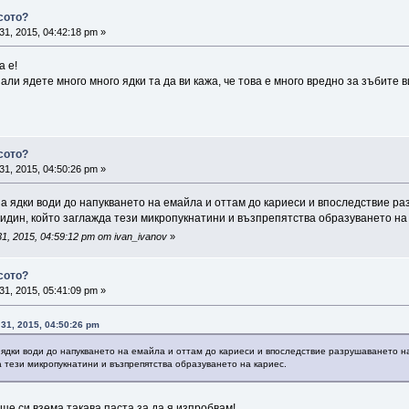
сото?
31, 2015, 04:42:18 pm »
а е!
али ядете много много ядки та да ви кажа, че това е много вредно за зъбите 
сото?
31, 2015, 04:50:26 pm »
а ядки води до напукването на емайла и оттам до кариеси и впоследствие р
идин, който заглажда тези микропукнатини и възпрепятства образуването на 
, 2015, 04:59:12 pm от ivan_ivanov
»
сото?
31, 2015, 05:41:09 pm »
 31, 2015, 04:50:26 pm
 ядки води до напукването на емайла и оттам до кариеси и впоследствие разрушаването н
 тези микропукнатини и възпрепятства образуването на кариес.
ще си взема такава паста за да я изпробвам!