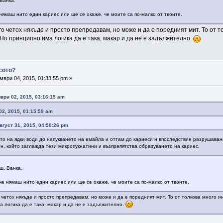
Ванка.
нямаш нито един кариес или ще се окаже, че моите са по-малко от твоите.
 го четох някъде и просто препредавам, но може и да е поредният мит. То от
Но принципно има логика да е така, макар и да не е задължително.
сото?
ври 04, 2015, 01:33:55 pm »
ври 02, 2015, 03:16:15 am
02, 2015, 01:15:59 am
вгуст 31, 2015, 04:50:26 pm
то на ядки води до напукването на емайла и оттам до кариеси и впоследствие разрушаван
, който заглажда тези микропукнатини и възпрепятства образуването на кариес.
ш, Ванка.
че нямаш нито един кариес или ще се окаже, че моите са по-малко от твоите.
о четох някъде и просто препредавам, но може и да е поредният мит. То от толкова много
 логика да е така, макар и да не е задължително.