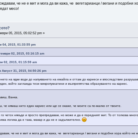
рждавам, че не е мит и мога да ви кажа, че вегетарианци / вегани и подобни 
 ядат месо!
сото?
ври 05, 2015, 05:02:52 pm »
 04, 2015, 01:33:55 pm
тември 02, 2015, 03:16:15 am
ри 02, 2015, 01:15:59 am
в Август 31, 2015, 04:50:26 pm
енето на ядки води до напукването на емайла и оттам до кариеси и впоследствие разрушав
дин, който заглажда тези микропукнатини и възпрепятства образуването на кариес.
виш, Ванка.
ш, че нямаш нито един кариес или ще се окаже, че моите са по-малко от твоите.
е го четох някъде и просто препредавам, но може и да е поредният мит. То от толкова мно
има логика да е така, макар и да не е задължително.
давам, че не е мит и мога да ви кажа, че вегетарианци / вегани и подобни хора който не