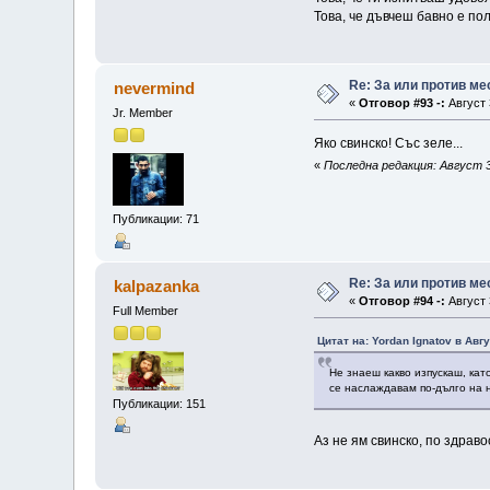
Това, че дъвчеш бавно е пол
Re: За или против ме
nevermind
«
Отговор #93 -:
Август 
Jr. Member
Яко свинско! Със зеле...
«
Последна редакция: Август 3
Публикации: 71
Re: За или против ме
kalpazanka
«
Отговор #94 -:
Август 
Full Member
Цитат на: Yordan Ignatov в Авгу
Не знаеш какво изпускаш, кат
се наслаждавам по-дълго на н
Публикации: 151
Аз не ям свинско, по здрав