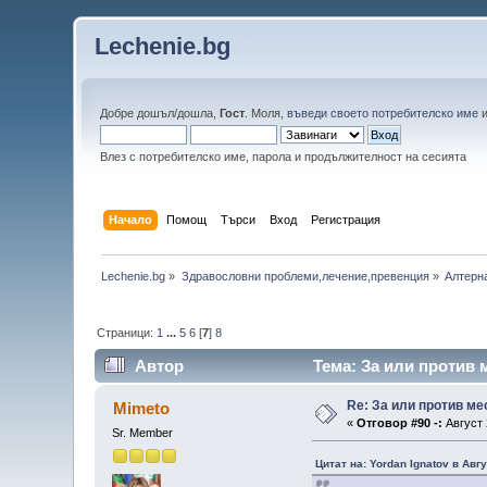
Lechenie.bg
Добре дошъл/дошла,
Гост
. Моля,
въведи своето потребителско име
Влез с потребителско име, парола и продължителност на сесията
Начало
Помощ
Търси
Вход
Регистрация
Lechenie.bg
»
Здравословни проблеми,лечение,превенция
»
Алтерн
Страници:
1
...
5
6
[
7
]
8
Автор
Тема: За или против 
Re: За или против ме
Mimeto
«
Отговор #90 -:
Август 
Sr. Member
Цитат на: Yordan Ignatov в Авгу