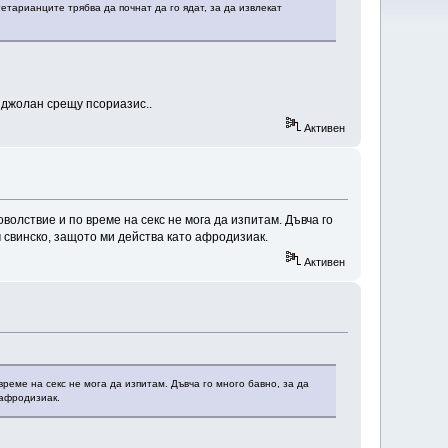
етарианците трябва да почнат да го ядат, за да извлекат
 джолан срещу псориазис..
Активен
волствие и по време на секс не мога да изпитам. Дъвча го
м свинско, защото ми действа като афродизиак.
Активен
време на секс не мога да изпитам. Дъвча го много бавно, за да
 афродизиак.