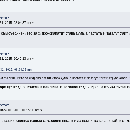
сото?
31, 2015, 08:04:37 pm »
съм съединението за хидроксиапатит става дума, а пастата е Лакалут Уайт и
сото?
31, 2015, 10:42:13 pm »
 31, 2015, 08:04:37 pm
м съединението за хидроксиапатит става дума, а пастата е Лакалут Уайт и струва около 7
тора щеше да се изложи в магазина, като започне да изброява всички съставки 
сото?
ври 01, 2015, 01:55:00 am »
ъг стаж и е специализирал сексология няма как да помни толкова детайли от 