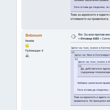
Забавни заключения правиш, 
Сега остава да споделиш, че 
Това за кариесите и ядките
отсяването на правилната. 
Re: За или против ме
Bebosum
«
Отговор #103 -:
Септем
Newbie
Цитат на: ivan_ivanov в Септем
Публикации: 6
Цитат на: Nani в Септември 
Цитат на: ivan_ivanov в А
Да, действително ядене
съдържащи хлорхексидин
Забавни заключения прави
Сега остава да споделиш, 
Това за кариесите и ядките г
правилната. Но принципно има