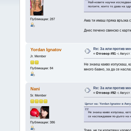
Най-новите научни изследвани
ползите, които то дава на здр
Публикации: 287
Ама ти имаш пряка връзка с
Днес печено свинско с карт
Re: За или против ме
Yordan Ignatov
«
Отговор #91 -:
Август 
Jr. Member
Не знаеш какво изпускаш, ка
Публикации: 84
много бавно, за да се насл
Re: За или против ме
Nani
«
Отговор #92 -:
Август 
Sr. Member
Цитат на: Yordan Ignatov в Авгу
Не знаеш какво изпускаш, кат
се наслаждавам по-дълго на н
Публикации: 386
Това, че ти изпитваш удовол