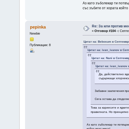
Аз като зъболекар ти потвъ
със зъбите от хората който
Re: За или против ме
pepinka
«
Отговор #104 -:
Септем
Newbie
Цитат на: Bebosum в Септември
Публикации: 8
Цитат на: ivan_ivanov в Сеп
Цитат на: Nani в Септемв
Цитат на: ivan_ivanov 
Да, действително яд
съдържащи хлорхекси
Забавни заключения пра
Сега остава да сподели
Това за кариесите и ядкит
правилната. Но принципно 
Аз като зъболекар ти потвърж
който ядат месо!