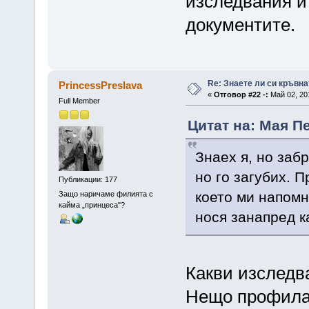
изследвания и
документите.
Re: Знаете ли си кръвна
PrincessPreslava
«
Отговор #22 -:
Май 02, 201
Full Member
Цитат на: Мая Пе
Знаех я, но заб
но го загубих. П
Публикации: 177
което ми напомн
Защо наричаме филията с
кайма „принцеса"?
нося занапред к
Какви изследв
Нещо профилак