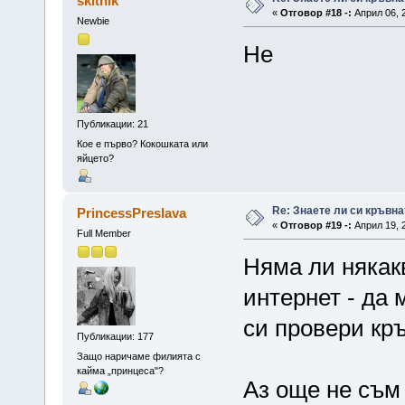
skitnik
«
Отговор #18 -:
Април 06, 2
Newbie
Не
Публикации: 21
Кое е първо? Кокошката или
яйцето?
Re: Знаете ли си кръвна
PrincessPreslava
«
Отговор #19 -:
Април 19, 2
Full Member
Няма ли някакв
интернет - да
си провери кр
Публикации: 177
Защо наричаме филията с
кайма „принцеса"?
Аз още не съм