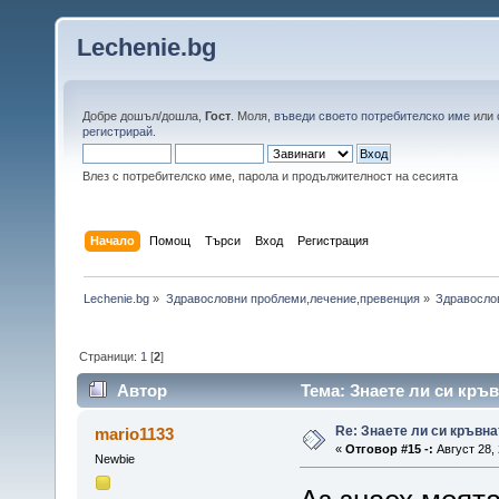
Lechenie.bg
Добре дошъл/дошла,
Гост
. Моля,
въведи своето потребителско име
или
регистрирай
.
Влез с потребителско име, парола и продължителност на сесията
Начало
Помощ
Търси
Вход
Регистрация
Lechenie.bg
»
Здравословни проблеми,лечение,превенция
»
Здравосло
Страници:
1
[
2
]
Автор
Тема: Знаете ли си кръв
Re: Знаете ли си кръвна
mario1133
«
Отговор #15 -:
Август 28, 
Newbie