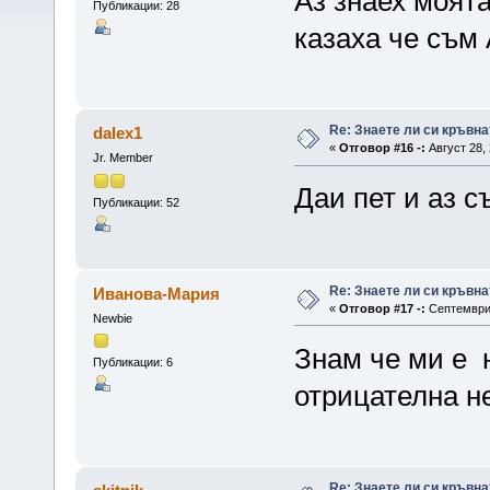
Аз знаех моята
Публикации: 28
казаха че съм 
Re: Знаете ли си кръвна
dalex1
«
Отговор #16 -:
Август 28, 
Jr. Member
Даи пет и аз съ
Публикации: 52
Re: Знаете ли си кръвна
Иванова-Мария
«
Отговор #17 -:
Септември 
Newbie
Знам че ми е 
Публикации: 6
отрицателна не
Re: Знаете ли си кръвна