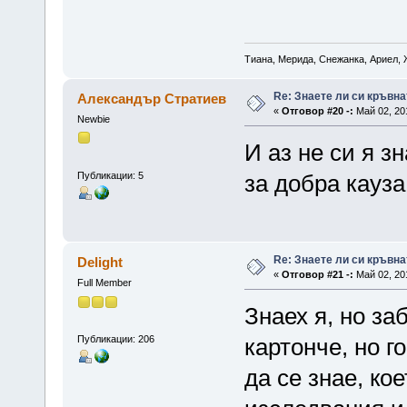
Тиана, Мерида, Снежанка, Ариел, 
Re: Знаете ли си кръвна
Александър Стратиев
«
Отговор #20 -:
Май 02, 201
Newbie
И аз не си я з
Публикации: 5
за добра кауза.
Re: Знаете ли си кръвна
Delight
«
Отговор #21 -:
Май 02, 201
Full Member
Знаех я, но за
Публикации: 206
картонче, но г
да се знае, ко