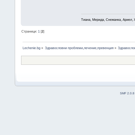
Тиана, Мерида, Снежанка, Ариел, 
Страници:
1
[
2
]
Lechenie.bg
»
Здравословни проблеми,лечение,превенция
»
Здравосло
SMF 2.0.8