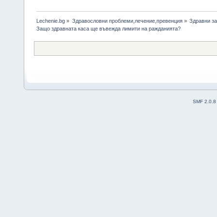
Lechenie.bg
»
Здравословни проблеми,лечение,превенция
»
Здравни за
Защо здравната каса ще въвежда лимити на ражданията? 
SMF 2.0.8