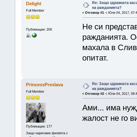
Re: Защо здравната кас
Delight
на ражданията?
Full Member
«
Отговор #1 -:
Юли 04, 2017, 07:
Не си предста
Публикации: 206
ражданията. О
махала в Слив
опитат.
Re: Защо здравната кас
PrincessPreslava
на ражданията?
Full Member
«
Отговор #2 -:
Юли 04, 2017, 08:
Ами... има нуж
жалост не го в
Публикации: 177
Защо наричаме филията с