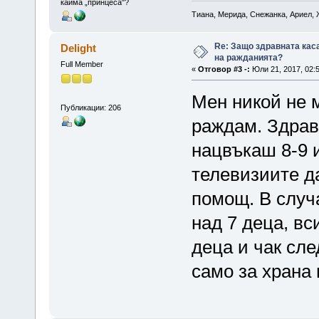
кайма „принцеса"?
Тиана, Мерида, Снежанка, Ариел, 
Re: Защо здравната кас
Delight
на ражданията?
Full Member
«
Отговор #3 -:
Юли 21, 2017, 02:
Мен никой не 
Публикации: 206
раждам. Здрав 
нацвъкаш 8-9 и
телевизиите да
помощ. В случа
над 7 деца, вс
деца и чак сле
само за храна 