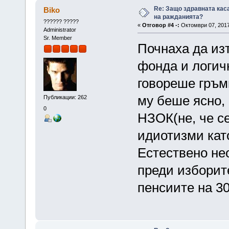
Re: Защо здравната кас
Biko
на ражданията?
?????? ?????
«
Отговор #4 -:
Октомври 07, 2017
Administrator
Sr. Member
Почнаха да из
фонда и логич
говореше гръмк
му беше ясно, 
Публикации: 262
0
НЗОК(не, че се
идиотизми като
Естествено не
преди изборите
пенсиите на 30