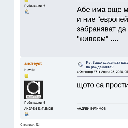
Публикации: 6
Абе има още м
и ние "европей
забраняват да 
"живеем" ....
Re: Защо здравната кас
andreyst
на ражданията?
Newbie
«
Отговор #7 -:
Април 23, 2020, 05
щото са прости
Публикации: 5
АНДРЕЙ ЕФТИМОВ
АНДРЕЙ ЕФТИМОВ
Страници: [
1
]