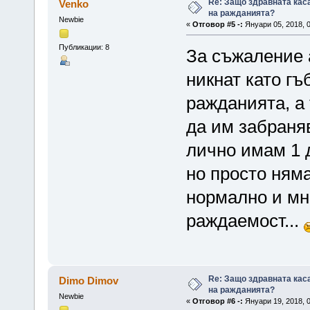
Re: Защо здравната кас
Venko
на ражданията?
Newbie
«
Отговор #5 -:
Януари 05, 2018, 0
Публикации: 8
За съжаление а
никнат като гъ
ражданията, а 
да им забраняв
лично имам 1 
но просто няма
нормално и мн
раждаемост...
Re: Защо здравната кас
Dimo Dimov
на ражданията?
Newbie
«
Отговор #6 -:
Януари 19, 2018, 0