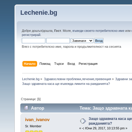
Lechenie.bg
Добре дошъл/дошла,
Гост
. Моля,
въведи своето потребителско име
или
регистрирай
.
Влез с потребителско име, парола и продължителност на сесията
Начало
Помощ
Търси
Вход
Регистрация
Lechenie.bg
»
Здравословни проблеми,лечение,превенция
»
Здравни за
Защо здравната каса ще въвежда лимити на ражданията? 
Страници: [
1
]
Автор
Тема: Защо здравната к
пъти)
Защо здравната каса щ
ivan_ivanov
ражданията?
Sr. Member
«
-:
Юни 29, 2017, 10:13:55 pm »