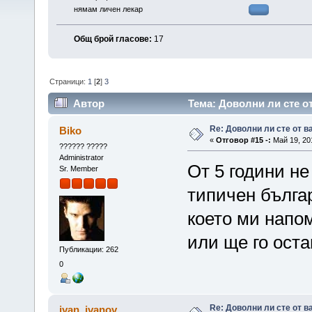
нямам личен лекар
Общ брой гласове:
17
Страници:
1
[
2
]
3
Автор
Тема: Доволни ли сте о
Re: Доволни ли сте от 
Biko
«
Отговор #15 -:
Май 19, 201
?????? ?????
Administrator
От 5 години не
Sr. Member
типичен българ
което ми напо
или ще го ост
Публикации: 262
0
Re: Доволни ли сте от 
ivan_ivanov