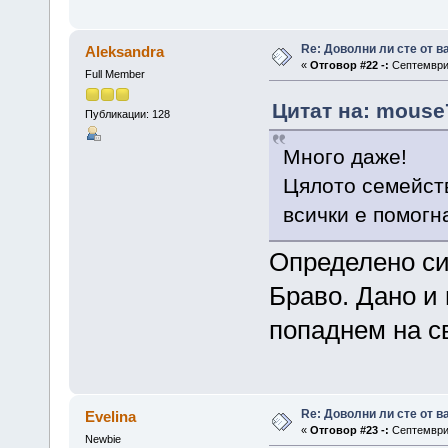
Re: Доволни ли сте от 
Aleksandra
«
Отговор #22 -:
Септември 
Full Member
Цитат на: mouse7
Публикации: 128
Много даже!
Цялото семейств
всички е помогн
Определено си
Браво. Дано и 
попаднем на с
Re: Доволни ли сте от 
Evelina
«
Отговор #23 -:
Септември 
Newbie