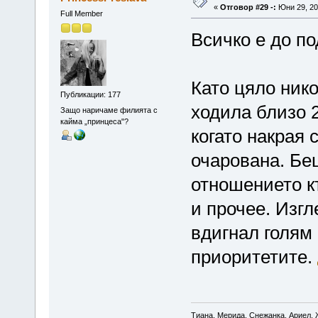
«
Отговор #29 -:
Юни 29, 20
Full Member
Всичко е до по
Като цяло нико
Публикации: 177
ходила близо 2
Защо наричаме филията с
кайма „принцеса"?
когато накрая 
очарована. Бе
отношението к
и прочее. Изгл
вдигнал голям
приоритетите.
Тиана, Мерида, Снежанка, Ариел, 