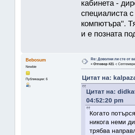
кабинета - дир
специалиста с 
компютъра''. Т
и е позната по
Re: Доволни ли сте от 
Bebosum
«
Отговор #21 -:
Септември 
Newbie
Цитат на: kalpaz
Публикации: 6
Цитат на: didka
04:52:20 pm
Когато потърс
никога неми ди
трябва направл