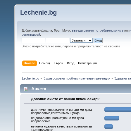
Lechenie.bg
Добре дошъл/дошла,
Гост
. Моля,
въведи своето потребителско име
или
регистрирай
.
Влез с потребителско име, парола и продължителност на сесията
Начало
Помощ
Търси
Вход
Регистрация
Lechenie.bg
»
Здравословни проблеми,лечение,превенция
»
Здравни за
Анкета
Доволни ли сте от вашия личен лекар?
да,отличен специалист и винаги ми дава
направление,когато имам нужда
не,добър специалист,но не ми дава
направления
не,няма нужните качества и познания за
тази професия