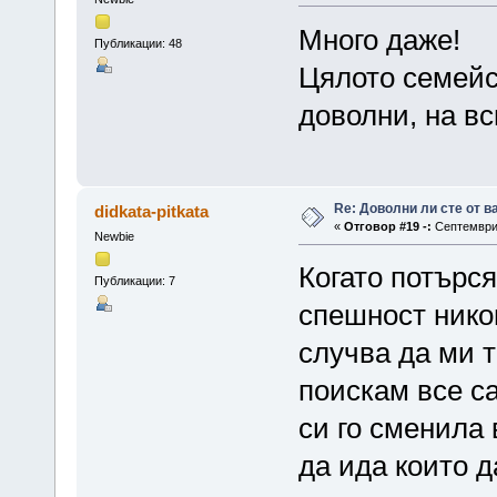
Много даже!
Публикации: 48
Цялото семейс
доволни, на вс
Re: Доволни ли сте от 
didkata-pitkata
«
Отговор #19 -:
Септември 
Newbie
Когато потърс
Публикации: 7
спешност никог
случва да ми т
поискам все с
си го сменила 
да ида които д