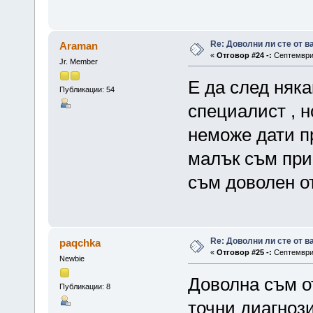
Re: Доволни ли сте от 
Araman
«
Отговор #24 -:
Септември 
Jr. Member
Е да след няк
Публикации: 54
специалист , н
неможе дати п
малък съм при
съм доволен от
Re: Доволни ли сте от 
paqchka
«
Отговор #25 -:
Септември 
Newbie
Доволна съм о
Публикации: 8
точни диагнози