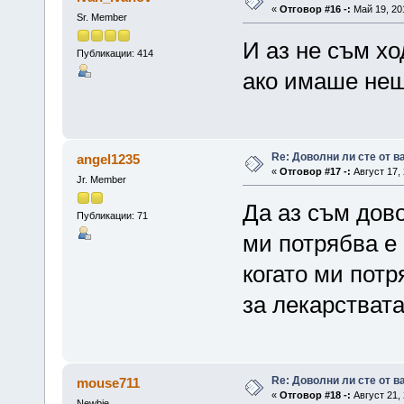
«
Отговор #16 -:
Май 19, 201
Sr. Member
И аз не съм хо
Публикации: 414
ако имаше нещ
Re: Доволни ли сте от 
angel1235
«
Отговор #17 -:
Август 17, 
Jr. Member
Да аз съм дово
Публикации: 71
ми потрябва е
когато ми пот
за лекарствата
Re: Доволни ли сте от 
mouse711
«
Отговор #18 -:
Август 21, 
Newbie