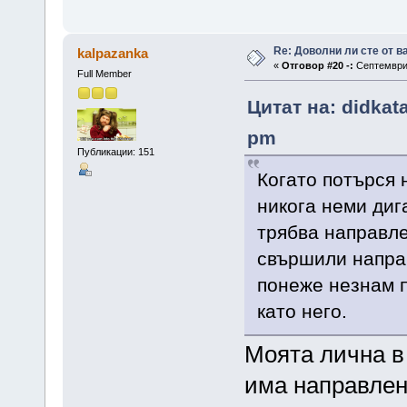
Re: Доволни ли сте от 
kalpazanka
«
Отговор #20 -:
Септември 
Full Member
Цитат на: didkat
pm
Публикации: 151
Когато потърся 
никога неми диг
трябва направле
свършили направ
понеже незнам п
като него.
Моята лична в
има направлен