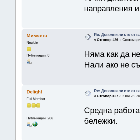
направления и 
Re: Доволни ли сте от 
Мимчето
«
Отговор #26 -:
Септември 
Newbie
Няма как да не
Публикации: 8
Нали ако не съ
Re: Доволни ли сте от 
Delight
«
Отговор #27 -:
Юни 23, 20
Full Member
Средна работа
Публикации: 206
бележки.