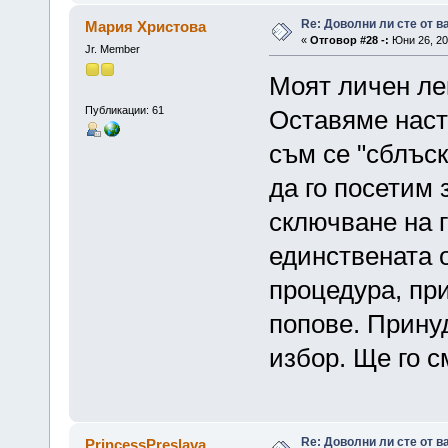
Re: Доволни ли сте от 
Мария Христова
«
Отговор #28 -:
Юни 26, 201
Jr. Member
Моят личен лек
Публикации: 61
Оставяме настр
съм се "сблъск
да го посетим 
сключване на г
единствената 
процедура, пр
попове. Принуд
избор. Ще го 
Re: Доволни ли сте от 
PrincessPreslava