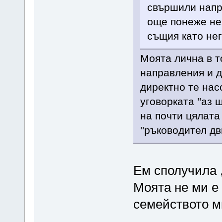
свършили напр
още понеже нез
същия като нег
Моята лична в т
направления и д
директно те нас
уговорката ''аз 
на почти цялата
''ръководител дв
Ем сполучила ,
Моята не ми е 
семейството м