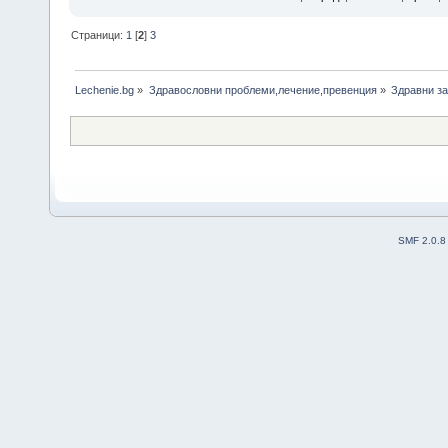
Страници:
1
[
2
]
3
Lechenie.bg
»
Здравословни проблеми,лечение,превенция
»
Здравни за
SMF 2.0.8