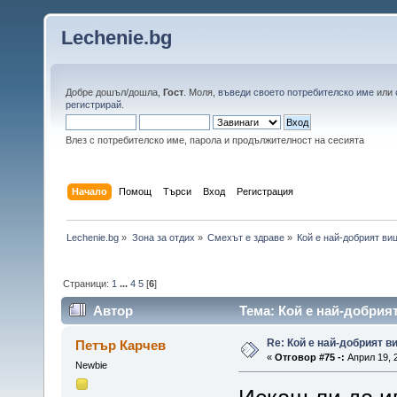
Lechenie.bg
Добре дошъл/дошла,
Гост
. Моля,
въведи своето потребителско име
или
регистрирай
.
Влез с потребителско име, парола и продължителност на сесията
Начало
Помощ
Търси
Вход
Регистрация
Lechenie.bg
»
Зона за отдих
»
Смехът е здраве
»
Кой е най-добрият виц
Страници:
1
...
4
5
[
6
]
Автор
Тема: Кой е най-добрият
Re: Кой е най-добрият ви
Петър Карчев
«
Отговор #75 -:
Април 19, 2
Newbie