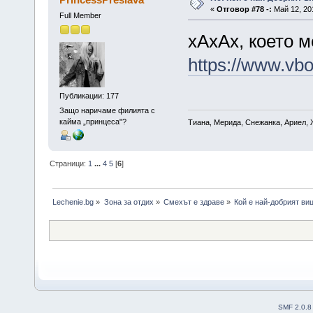
«
Отговор #78 -:
Май 12, 201
Full Member
хАхАх, което м
https://www.vb
Публикации: 177
Защо наричаме филията с
кайма „принцеса"?
Тиана, Мерида, Снежанка, Ариел, 
Страници:
1
...
4
5
[
6
]
Lechenie.bg
»
Зона за отдих
»
Смехът е здраве
»
Кой е най-добрият виц
SMF 2.0.8