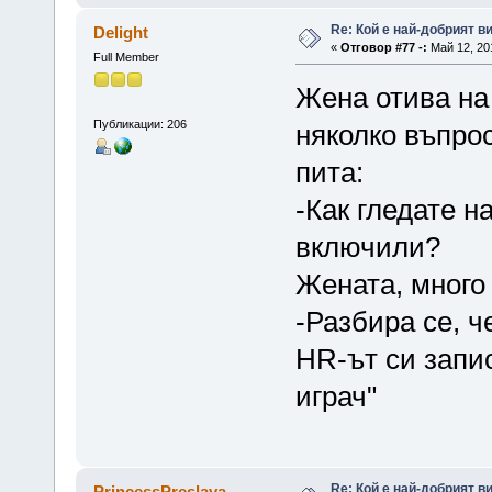
Re: Кой е най-добрият ви
Delight
«
Отговор #77 -:
Май 12, 201
Full Member
Жена отива на
Публикации: 206
няколко въпрос
пита:
-Как гледате н
включили?
Жената, много 
-Разбира се, ч
HR-ът си запи
играч"
Re: Кой е най-добрият ви
PrincessPreslava