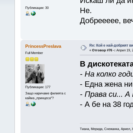
Искаш ли да и
Публикации: 30
Не.
Добреееее, в
Re: Кой е най-добрият ви
PrincessPreslava
«
Отговор #76 -:
Април 19, 2
Full Member
В дискотекат
- На колко год
- Една жена ник
Публикации: 177
- Права си... 
Защо наричаме филията с
кайма „принцеса"?
- А бе на 38 го
Тиана, Мерида, Снежанка, Ариел, 