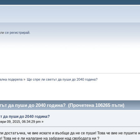
или
се регистрирай
.
ална подкрепа
»
Ще спре ли светът да пуши до 2040 година? 
тът да пуши до 2040 година? (Прочетена 106265 пъти)
т да пуши до 2040 година?
ри 09, 2015, 06:34:29 pm »
ли достатъчна, че вие искате и въобще да не се пуши! Това че вие не пушите
е! Това не е ли налагане на забрани над свободата ни ?