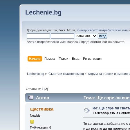
Lechenie.bg
Добре дошъл/дошла,
Гост
. Моля,
въведи своето потребителско име
Влез с потребителско име, парола и продължителност на сесията
Начало
Помощ
Търси
Вход
Регистрация
Lechenie.bg
»
Съвети и взаимопомощ
»
Форум за съвети и емоцион
Страници:
1
[
2
]
Автор
Тема: Ще спре ли све
Re: Ще спре ли светъ
щастливка
«
Отговор #15 -:
Септемв
Newbie
То сегашната забрана не е 
Публикации: 6
и да искате да ни променят