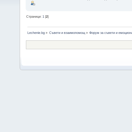
Страници:
1
[
2
]
Lechenie.bg
»
Съвети и взаимопомощ
»
Форум за съвети и емоцион