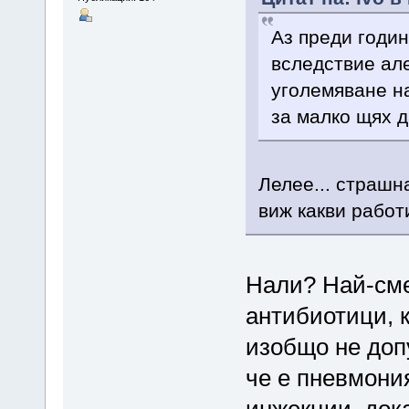
Аз преди годи
вследствие але
уголемяване н
за малко щях д
Лелее... страшна
виж какви рабо
Нали? Най-сме
антибиотици, к
изобщо не допу
че е пневмония
инжекции, док