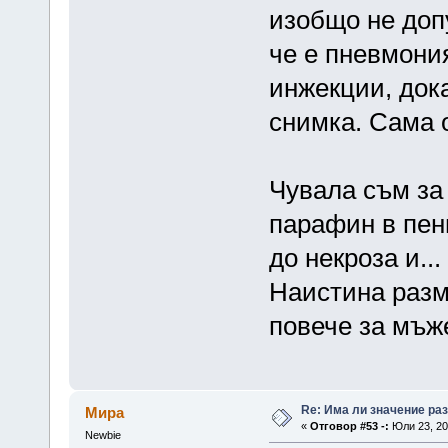
изобщо не допу
че е пневмония
инжекции, док
снимка. Сама о
Чувала съм за 
парафин в пени
до некроза и..
Наистина разм
повече за мъж
Re: Има ли значение ра
Мира
«
Отговор #53 -:
Юли 23, 20
Newbie