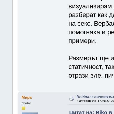
визуализирам 
разберат как д
на секс. Верб
помогнаха и р
примери.
Размерът ще и
статичност, та
отрази зле, пи
Re: Има ли значение ра
Мира
«
Отговор #48 -:
Юли 22, 20
Newbie
Цитат на: Biko в