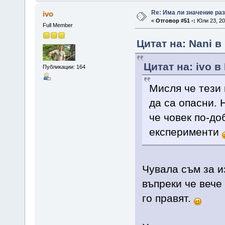
Re: Има ли значение ра
ivo
«
Отговор #51 -:
Юли 23, 20
Full Member
Цитат на: Nani в
Цитат на: ivo в
Публикации: 164
Мисля че тези 
да са опасни. 
че човек по-до
експерименти
Чувала съм за и
въпреки че вече
го правят.