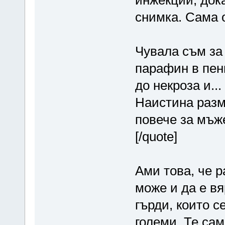
снимка. Сама о
Чувала съм за 
парафин в пени
до некроза и..
Наистина разм
повече за мъж
[/quote]
Ами това, че р
може и да е в
гърди, които с
големи. Те сам