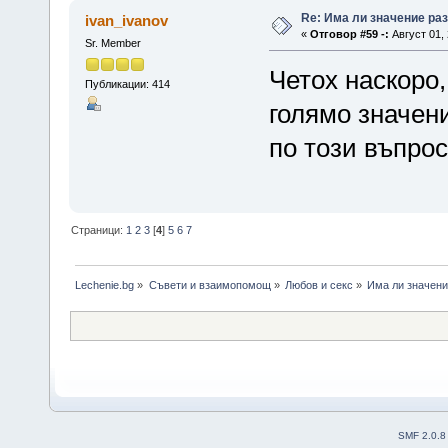
Re: Има ли значение ра
ivan_ivanov
«
Отговор #59 -:
Август 01, 
Sr. Member
Четох наскоро,
Публикации: 414
голямо значен
по този въпро
Страници:
1
2
3
[
4
]
5
6
7
Lechenie.bg
»
Съвети и взаимопомощ
»
Любов и секс
»
Има ли значени
SMF 2.0.8