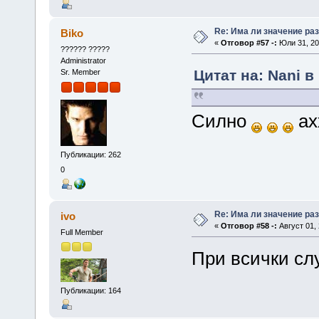
Re: Има ли значение ра
Biko
«
Отговор #57 -:
Юли 31, 20
?????? ?????
Administrator
Цитат на: Nani в
Sr. Member
Силно
ах
Публикации: 262
0
Re: Има ли значение ра
ivo
«
Отговор #58 -:
Август 01, 
Full Member
При всички сл
Публикации: 164