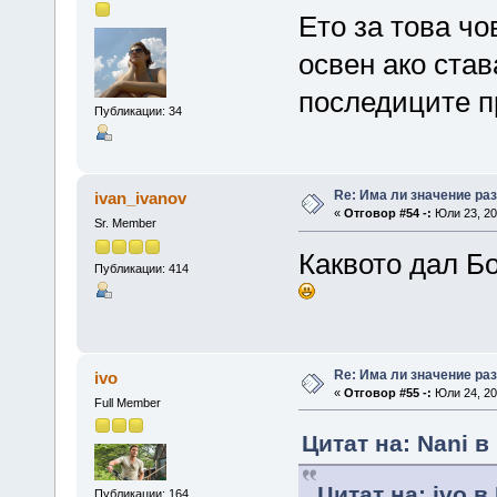
Ето за това чо
освен ако став
последиците п
Публикации: 34
Re: Има ли значение ра
ivan_ivanov
«
Отговор #54 -:
Юли 23, 20
Sr. Member
Каквото дал Бо
Публикации: 414
Re: Има ли значение ра
ivo
«
Отговор #55 -:
Юли 24, 20
Full Member
Цитат на: Nani в
Цитат на: ivo в
Публикации: 164