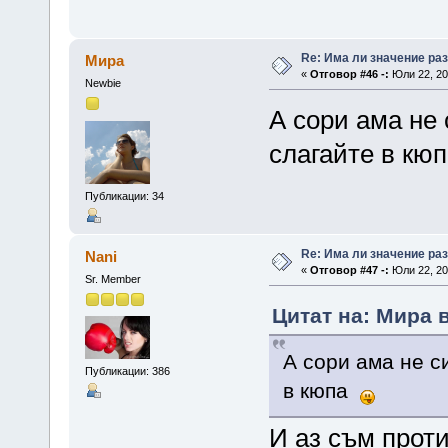
Re: Има ли значение ра
Мира
«
Отговор #46 -:
Юли 22, 20
Newbie
А сори ама не 
слагайте в кю
Публикации: 34
Re: Има ли значение ра
Nani
«
Отговор #47 -:
Юли 22, 20
Sr. Member
Цитат на: Мира в
А сори ама не с
Публикации: 386
в кюпа
И аз съм проти