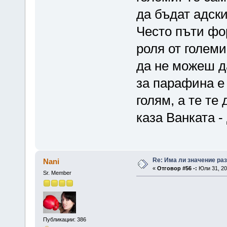
да бъдат адски
Често пъти фо
роля от големи
да не можеш д
за парафина е 
голям, а те те
каза Ванката 
Re: Има ли значение ра
Nani
«
Отговор #56 -:
Юли 31, 201
Sr. Member
Публикации: 386