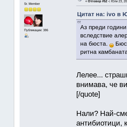
«
Отговор #52 -:
Юли 23, 20
Sr. Member
Цитат на: ivo в 
Аз преди години
Публикации: 386
вследствие алер
на бюста.
Бюст
ритна камбаната
Лелее... страш
внимава, че в
[/quote]
Нали? Най-сме
антибиотици, к