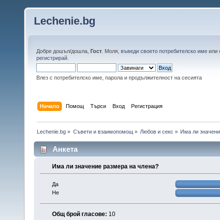
Lechenie.bg
Добре дошъл/дошла,
Гост
. Моля,
въведи своето потребителско име
или
регистрирай
.
Влез с потребителско име, парола и продължителност на сесията
Начало
Помощ
Търси
Вход
Регистрация
Lechenie.bg
»
Съвети и взаимопомощ
»
Любов и секс
»
Има ли значени
Анкета
Има ли значение размера на члена?
Да
Не
Общ брой гласове:
10