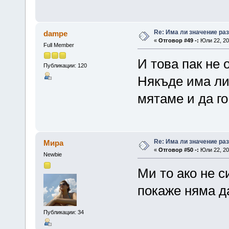
Re: Има ли значение ра
dampe
«
Отговор #49 -:
Юли 22, 20
Full Member
И това пак не 
Публикации: 120
Някъде има ли 
мятаме и да г
Re: Има ли значение ра
Мира
«
Отговор #50 -:
Юли 22, 20
Newbie
Ми то ако не си
покаже няма д
Публикации: 34