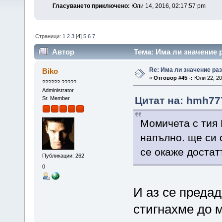
Гласуването приключено:
Юли 14, 2016, 02:17:57 pm
Страници:
1
2
3
[
4
]
5
6
7
Автор
Тема: Има ли значение 
Re: Има ли значение ра
Biko
«
Отговор #45 -:
Юли 22, 201
?????? ?????
Administrator
Цитат на: hmh777
Sr. Member
Момичета с тия B
напълно. ще си 
се окаже достат
Публикации: 262
0
И аз се предад
стигнахме до 