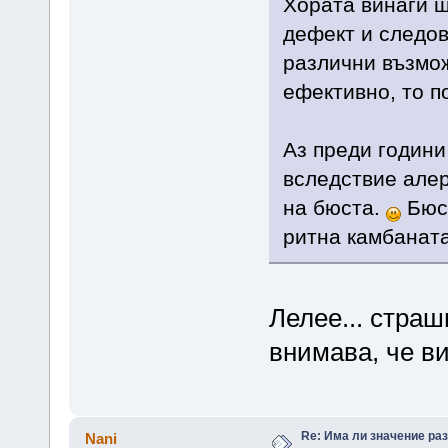
Хората винаги щ
дефект и следов
различни възмож
ефективно, то п
Аз преди години
вследствие алер
на бюста.
Бюст
ритна камбаната
Лелее... страш
внимава, че в
Re: Има ли значение ра
Nani