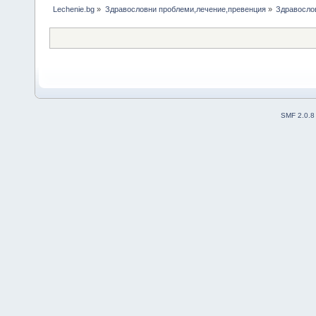
Lechenie.bg
»
Здравословни проблеми,лечение,превенция
»
Здравосло
SMF 2.0.8