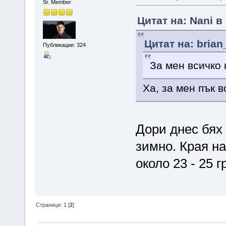
Sr. Member
Цитат на: Nani в
Цитат на: brian
Публикации: 324
За мен всичко 
Ха, за мен пък 
Дори днес бях 
зимно. Края на
около 23 - 25 г
Страници:
1
[
2
]