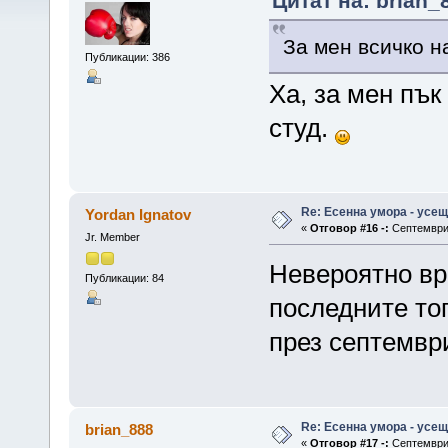
Цитат на: brian_
За мен всичко н
Публикации: 386
Ха, за мен пък
студ.
Re: Есенна умора - усе
Yordan Ignatov
«
Отговор #16 -:
Септември 
Jr. Member
Невероятно вр
Публикации: 84
последните топ
през септемвр
Re: Есенна умора - усе
brian_888
«
Отговор #17 -:
Септември 