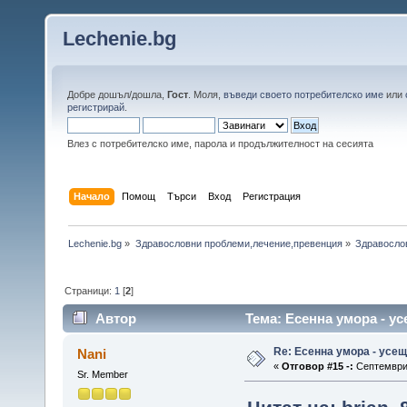
Lechenie.bg
Добре дошъл/дошла,
Гост
. Моля,
въведи своето потребителско име
или
регистрирай
.
Влез с потребителско име, парола и продължителност на сесията
Начало
Помощ
Търси
Вход
Регистрация
Lechenie.bg
»
Здравословни проблеми,лечение,превенция
»
Здравосло
Страници:
1
[
2
]
Автор
Тема: Есенна умора - ус
Re: Есенна умора - усе
Nani
«
Отговор #15 -:
Септември 
Sr. Member