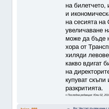
на билетчето, 
и икономическ
на сесията на 
увеличаване н
може да бъде н
хора от Транс
хиляди левове 
какво вдигат 
на директорите
купуват скъпи 
разкритията.
«
Последна редакция: Юни 02, 2016
Re: Честит първи юни с 