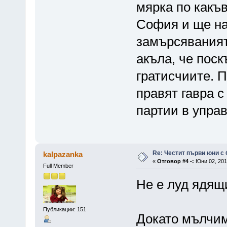
мярка по какъ
София и ще на
замърсяваният
акъла, че поск
гратисчиите. П
правят гавра с
партии в управ
Re: Честит първи юни с 
kalpazanka
«
Отговор #4 -:
Юни 02, 2016
Full Member
Не е луд ядящи
Публикации: 151
Докато мълчим