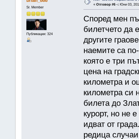
brian_888
«
Отговор #6 -:
Юни 03, 2016
Sr. Member
Според мен пъ
билетчето да е
Публикации: 324
другите граове
наемите са по
която е три пъ
цена на градс
километра и ощ
километра си 
билета до Злат
курорт, но не 
идват от града
редица случаи