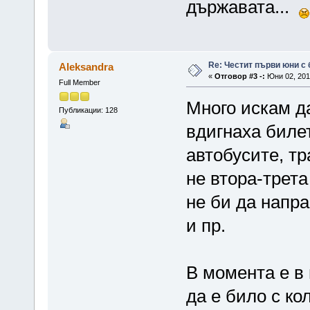
държавата...
Re: Честит първи юни с 
Aleksandra
«
Отговор #3 -:
Юни 02, 2016
Full Member
Много искам да
Публикации: 128
вдигнаха биле
автобусите, тр
не втора-трет
не би да напр
и пр.
В момента е в 
да е било с кол