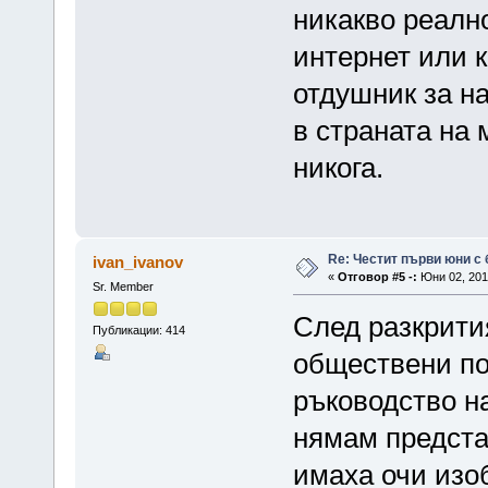
никакво реалн
интернет или 
отдушник за н
в страната на 
никога.
Re: Честит първи юни с 
ivan_ivanov
«
Отговор #5 -:
Юни 02, 2016
Sr. Member
След разкрити
Публикации: 414
обществени по
ръководство на
нямам предста
имаха очи изо