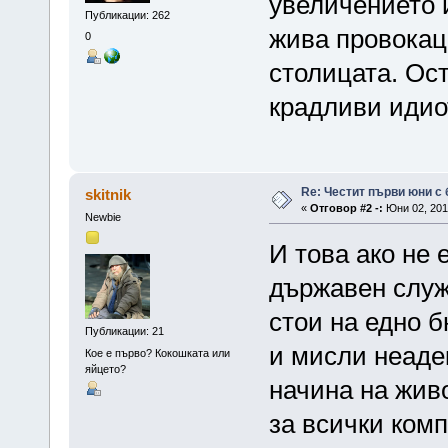
увеличението и
Публикации: 262
жива провокац
0
столицата. Ост
крадливи идио
Re: Честит първи юни с 
skitnik
«
Отговор #2 -:
Юни 02, 2016
Newbie
И това ако не 
държавен служ
стои на едно б
Публикации: 21
и мисли неаде
Кое е първо? Кокошката или
яйцето?
начина на жив
за всички ком