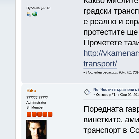
Какво мислите
Публикации: 61
градски трансп
е реално и сп
протестите ще
Прочетете таз
http://vkamena
transport/
«
Последна редакция: Юни 01, 201
Re: Честит първи юни с 
Biko
«
Отговор #1 -:
Юни 02, 2016
?????? ?????
Administrator
Поредната гавр
Sr. Member
винетките, ами
транспорт в Со