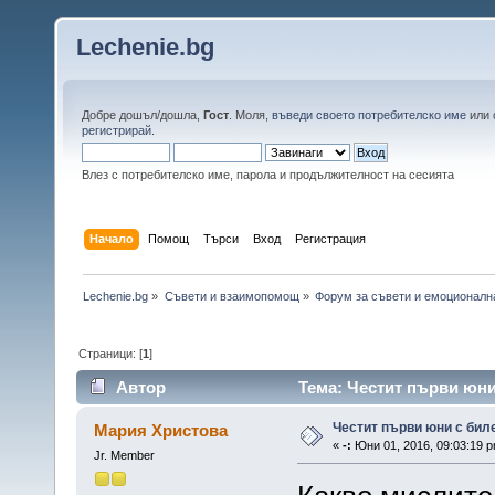
Lechenie.bg
Добре дошъл/дошла,
Гост
. Моля,
въведи своето потребителско име
или
регистрирай
.
Влез с потребителско име, парола и продължителност на сесията
Начало
Помощ
Търси
Вход
Регистрация
Lechenie.bg
»
Съвети и взаимопомощ
»
Форум за съвети и емоционалн
Страници: [
1
]
Автор
Тема: Честит първи юни 
Честит първи юни с биле
Мария Христова
«
-:
Юни 01, 2016, 09:03:19 p
Jr. Member