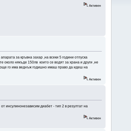
Активен
апарата за кръвна захар ,на всеки 5 години отпуска
е около някъде 150лв които се водят за храна и други ,не
се още го има веднъж годишно имаш право да идеш на
Активен
и от инсулинонезависим диабет - тип 2 в резултат на
Активен