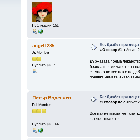
Публикации: 151
Re: Диабет при децат
angel1235
«
Отговор #1 -:
Август 2
Jr. Member
Държавата поема лекарствот
Публикации: 71
безплатно взимането на нов
са много но все пак е по д
почивка нямате и като занес
Re: Диабет при децат
Петър Воденчев
«
Отговор #2 -:
Август 2
Full Member
Все пак не мисля, че това,
затлъстяването.
Публикации: 164