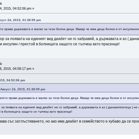
а
4, 2015, 04:52:06 pm »
густ 24, 2015, 01:38:59 pm
оето прави държавата е малко за тези болни деца. Макар че има деца болни и от инсулинон
ор за появата на единият вид диабет не го забравяй, а държавата и аз ( дана
и инсулин / престой в болницата защото се тъпчеш като прасенце!
а
6, 2015, 04:58:17 pm »
015, 04:52:06 pm
Август 24, 2015, 01:38:59 pm
, което прави държавата е малко за тези болни деца. Макар че има деца болни и от инсули
 за появата на единият вид диабет не го забравяй, а държавата и аз ( данакоплатеца ) не
й в болницата защото се тъпчеш като прасенце!
имава със затлъстяването, но ако има диабет в семейството е хубаво да се про