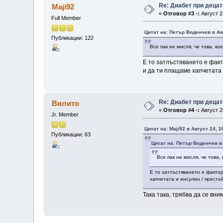
Re: Диабет при децат
Maji92
«
Отговор #3 -:
Август 2
Full Member
Цитат на: Петър Воденчев в Ав
Публикации: 122
Все пак не мисля, че това, к
Е то затлъстяването е факт
и да ти плащаме хапчетата 
Re: Диабет при децат
Вилито
«
Отговор #4 -:
Август 2
Jr. Member
Цитат на: Maji92 в Август 24, 2
Публикации: 63
Цитат на: Петър Воденчев в 
Все пак не мисля, че това
Е то затлъстяването е фактор
хапчетата и инсулин / престо
Така така, трябва да се вн