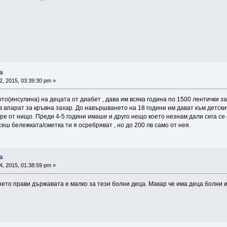
а
2, 2015, 03:39:30 pm »
о(инсулина) на децата от диабет , дава им всяка година по 1500 лентички за 
 апарат за кръвна захар. До навършването на 18 години им дават към детскит
обре от нищо. Преди 4-5 години имаше и друго нещо което незнам дали сега 
еш бележката/сметка ти я осребряват , но до 200 лв само от нея.
а
4, 2015, 01:38:59 pm »
 което прави държавата е малко за тези болни деца. Макар че има деца болни 