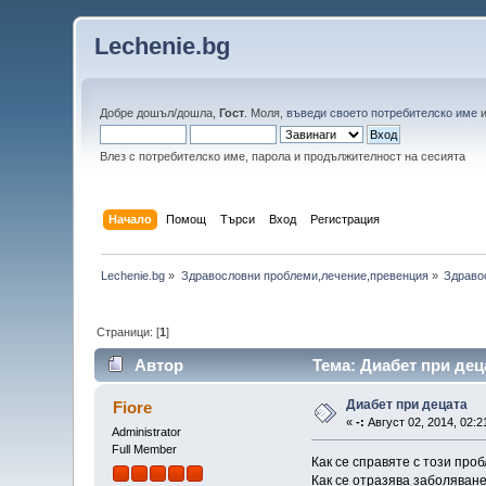
Lechenie.bg
Добре дошъл/дошла,
Гост
. Моля,
въведи своето потребителско име
Влез с потребителско име, парола и продължителност на сесията
Начало
Помощ
Търси
Вход
Регистрация
Lechenie.bg
»
Здравословни проблеми,лечение,превенция
»
Здраво
Страници: [
1
]
Автор
Тема: Диабет при дец
Диабет при децата
Fiore
«
-:
Август 02, 2014, 02:2
Administrator
Full Member
Как се справяте с този пр
Как се отразява заболяван