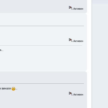
Активен
Активен
...
ях винаги
...
Активен