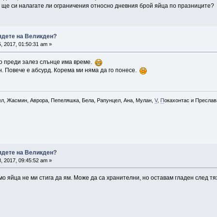
и ще си налагате ли ограничения относно дневния брой яйца по празниците?
зядете на Великден?
, 2017, 01:50:31 am »
До преди залез слънце има време.
н. Повече е абсурд. Корема ми няма да го понесе.
ел, Жасмин, Аврора, Пепеляшка, Бела, Рапунцел, Ана, Мулан,
V
,
П
окахонтас и Преслава
зядете на Великден?
, 2017, 09:45:52 am »
амо яйца не ми стига да ям. Може да са хранителни, но оставам гладен след т