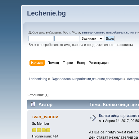
Lechenie.bg
Добре дошъл/дошла,
Гост
. Моля,
въведи своето потребителско име
Влез с потребителско име, парола и продължителност на сесията
Начало
Помощ
Търси
Вход
Регистрация
Lechenie.bg
»
Здравословни проблеми,лечение,превенция
»
Алтерн
Страници: [
1
]
Автор
Тема: Колко яйца ще 
Колко яйца ще изяде
ivan_ivanov
«
-:
Април 14, 2017, 02:50
Sr. Member
Аз ще се придържам към пра
Публикации: 414
ден стават нежелателни за я