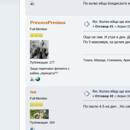
По колко яйца боядисахте 
Re: Колко яйца ще и
PrincessPreslava
«
Отговор #1 -:
Април 15
Full Member
Още не сме. И утре е ден. 
По 5 максимум, за целия де
Тиана, Мерида, Снежанка, Ари
Публикации: 177
Защо наричаме филията с
кайма „принцеса"?
Re: Колко яйца ще и
ivo
«
Отговор #2 -:
Април 18
Full Member
По около 4-5 на ден ...Но с
Публикации: 164