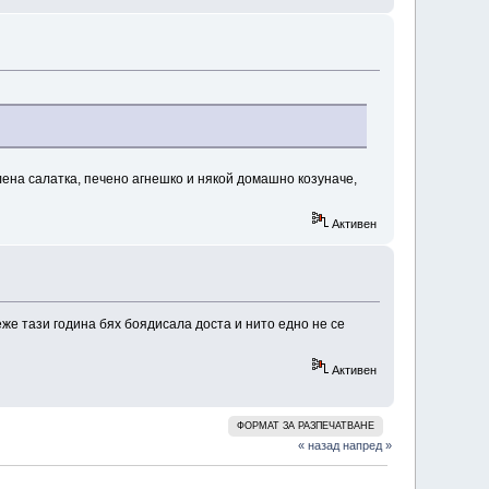
елена салатка, печено агнешко и някой домашно козуначе,
Активен
же тази година бях боядисала доста и нито едно не се
Активен
ФОРМАТ ЗА РАЗПЕЧАТВАНЕ
« назад
напред »