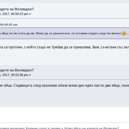
зядете на Великден?
, 2017, 06:50:23 pm »
 09:45:52 am
мо яйца не ми стига да ям. Може да са хранителни, но оставам гладен след тях винаги
...
та са протеин, с който също не трябва да се прекалява. Виж, съчетани със з
зядете на Великден?
, 2017, 05:53:36 pm »
е яйца. Седмицата след празника обаче всеки ден ядях пак по две яйца, поне
ативна медицина.Хранене,спорт и здраве
»
Колко яйца ще изядете на Великден? 