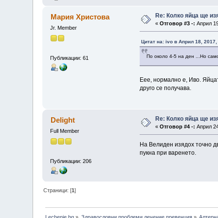
Re: Колко яйца ще и
Мария Христова
«
Отговор #3 -:
Април 19
Jr. Member
Цитат на: ivo в Април 18, 2017,
По около 4-5 на ден ...Но са
Публикации: 61
Еее, нормално е, Иво. Яйца
друго се получава.
Re: Колко яйца ще и
Delight
«
Отговор #4 -:
Април 24
Full Member
На Велиден изядох точно дв
пукна при варенето.
Публикации: 206
Страници: [
1
]
Lechenie.bg
»
Здравословни проблеми,лечение,превенция
»
Алтерн