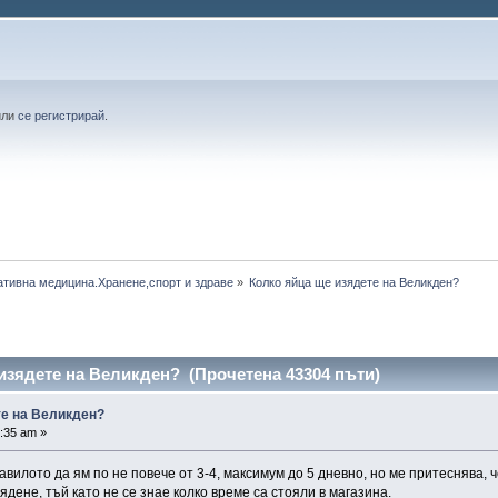
или
се регистрирай
.
ативна медицина.Хранене,спорт и здраве
»
Колко яйца ще изядете на Великден? 
изядете на Великден? (Прочетена 43304 пъти)
те на Великден?
:35 am »
вилото да ям по не повече от 3-4, максимум до 5 дневно, но ме притеснява, 
дене, тъй като не се знае колко време са стояли в магазина.