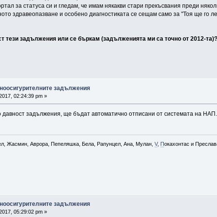
ртал за статуса си и гледам, че имам някакви стари прекъсвания преди няколк
дното здравеопазване и особено диагностиката се сещам само за "Тоя ще го л
т тези задължения или се бъркам (задълженията ми са точно от 2012-та)
вноосигурителните задължения
2017, 02:24:39 pm »
о давност задължения, ще бъдат автоматично отписани от системата на НАП.
ел, Жасмин, Аврора, Пепеляшка, Бела, Рапунцел, Ана, Мулан,
V
,
П
окахонтас и Преслава
вноосигурителните задължения
2017, 05:29:02 pm »