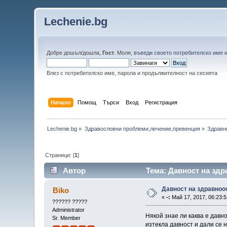
Lechenie.bg
Добре дошъл/дошла,
Гост
. Моля,
въведи своето потребителско име
Влез с потребителско име, парола и продължителност на сесията
Начало
Помощ
Търси
Вход
Регистрация
Lechenie.bg
»
Здравословни проблеми,лечение,превенция
»
Здравн
Страници: [
1
]
Автор
Тема: Давност на здр
Давност на здравно
Biko
«
-:
Май 17, 2017, 06:23:
?????? ?????
Administrator
Някой знае ли каква е давн
Sr. Member
изтекла давност и дали се 