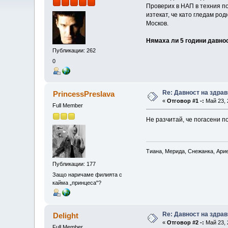
Проверих в НАП в техния по
изтекат, че като гледам ро
Москов.
Нямаха ли 5 години давнос
Публикации: 262
0
Re: Давност на здра
PrincessPreslava
«
Отговор #1 -:
Май 23, 
Full Member
Не разчитай, че погасени п
Тиана, Мерида, Снежанка, Ари
Публикации: 177
Защо наричаме филията с
кайма „принцеса"?
Re: Давност на здра
Delight
«
Отговор #2 -:
Май 23, 
Full Member