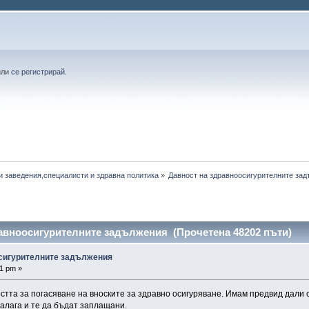
или
се регистрирай
.
и заведения,специалисти и здравна политика
»
Давност на здравноосигурителните за
авноосигурителните задължения (Прочетена 48202 пъти)
осигурителните задължения
51 pm »
остта за погасяване на вноските за здравно осигуряване. Имам предвид дали с
налага и те да бъдат заплащани.