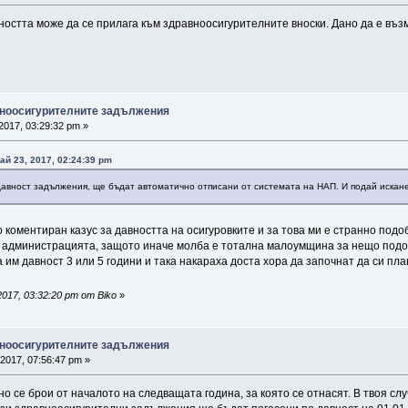
ността може да се прилага към здравноосигурителните вноски. Дано да е възм
вноосигурителните задължения
2017, 03:29:32 pm »
ай 23, 2017, 02:24:39 pm
давност задължения, ще бъдат автоматично отписани от системата на НАП. И подай искане
 коментиран казус за давността на осигуровките и за това ми е странно подоб
 администрацията, защото иначе молба е тотална малоумщина за нещо подоб
а им давност 3 или 5 години и така накараха доста хора да започнат да си п
017, 03:32:20 pm от Biko
»
вноосигурителните задължения
2017, 07:56:47 pm »
но се брои от началото на следващата година, за която се отнасят. В твоя сл