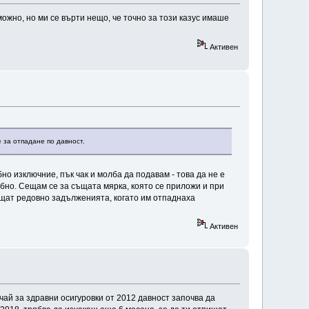
ожно, но ми се върти нещо, че точно за този казус имаше
Активен
 за отпадане по давност.
но изключние, пък чак и молба да подавам - това да не е
но. Сещам се за същата мярка, която се приложи и при
лащат редовно задълженията, когато им отпаднаха
Активен
учай за здравни осигуровки от 2012 давност започва да