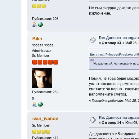
Не съм сигурна доколко дав
изключение.
Публикации: 206
Re: Давност на здра
Biko
«
Отговор #3 -:
Май 25, 
?????? ?????
Administrator
Цитат на: PrincessPreslava в М
Sr. Member
Не разчитай, че погасени по 
Помня, че това беше масово
уплътняване на времето на
сметките за парно - сложих
Публикации: 262
напомпените сметки.
0
«
Последна редакция: Май 25, 2
Re: Давност на здра
ivan_ivanov
«
Отговор #4 -:
Юни 05, 
Sr. Member
Да, давността е 5-годишна, 
Публикации: 414