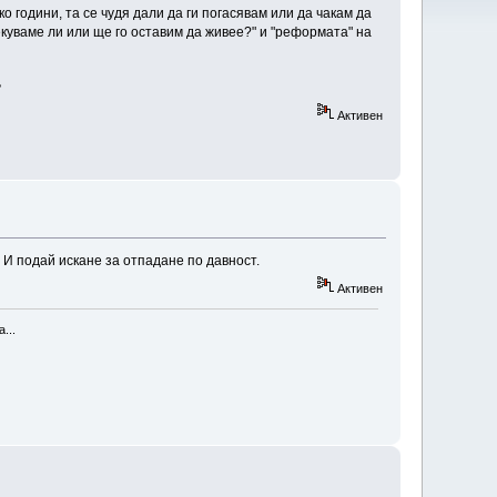
о години, та се чудя дали да ги погасявам или да чакам да
екуваме ли или ще го оставим да живее?" и "реформата" на
?
Активен
 И подай искане за отпадане по давност.
Активен
...