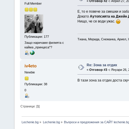
«
Отговор #2 -:
Април 27, 20
Full Member
Е, то е повече за смешки и заб
Докато
Аутопсията на Джейн 
Нищо, че се води ужас.
Публикации: 177
Тиана, Мерида, Снежанка, Ариел, 
Защо наричаме филията с
кайма „принцеса"?
Re: Зона за отдих
iv4eto
«
Отговор #3 -:
Януари 26, 2
Newbie
В тази зона за отдих доста ску
Публикации: 38
0
Страници: [
1
]
Lechenie.bg
»
Lechenie.bg
»
Въпроси и предложения за САЙТ lechenie.b