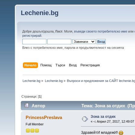
Lechenie.bg
Добре дошъл/дошла,
Гост
. Моля,
въведи своето потребителско име
или
регистрирай
.
Влез с потребителско име, парола и продължителност на сесията
Начало
Помощ
Търси
Вход
Регистрация
Lechenie.bg
»
Lechenie.bg
»
Въпроси и предложения за САЙТ lechenie.b
Страници: [
1
]
Автор
Тема: Зона за отдих (Пр
Зона за отдих
PrincessPreslava
«
-:
Април 27, 2017, 12:49:07
Full Member
ЗдравейтИ младежИ!