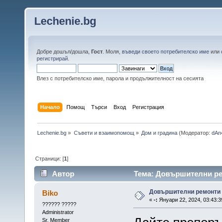
Lechenie.bg
Добре дошъл/дошла,
Гост
. Моля,
въведи своето потребителско име
или
регистрирай
.
Влез с потребителско име, парола и продължителност на сесията
Начало
Помощ
Търси
Вход
Регистрация
Lechenie.bg
»
Съвети и взаимопомощ
»
Дом и градина
(Модератор:
dAn
Страници: [
1
]
Автор
Тема: Довършителни ре
Довършителни ремонти
Biko
«
-:
Януари 22, 2024, 03:43:3
?????? ?????
Administrator
Sr. Member