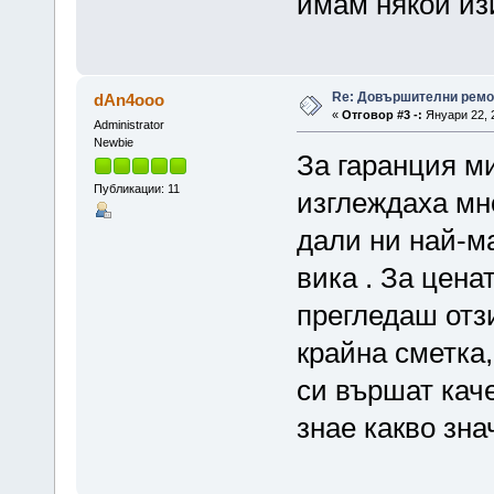
имам някои из
Re: Довършителни ремо
dAn4ooo
«
Отговор #3 -:
Януари 22, 2
Administrator
Newbie
За гаранция ми
Публикации: 11
изглеждаха мно
дали ни най-ма
вика . За цена
прегледаш отзи
крайна сметка,
си вършат каче
знае какво зна