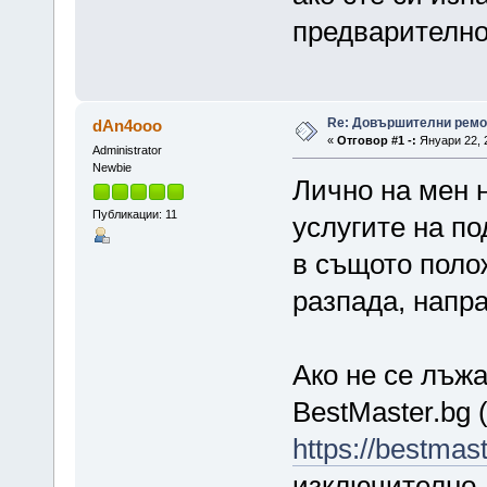
предварителн
Re: Довършителни ремо
dAn4ooo
«
Отговор #1 -:
Януари 22, 2
Administrator
Newbie
Лично на мен 
Публикации: 11
услугите на п
в същото поло
разпада, напр
Ако не се лъжа
BestMaster.bg 
https://bestmast
изключително 