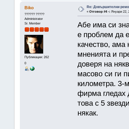
Re: Довършителни ремо
Biko
«
Отговор #4 -:
Януари 22, 2
?????? ?????
Administrator
Абе има си зна
Sr. Member
е проблем да е
качество, ама 
мненията и пр
Публикации: 262
доверя на някв
0
масово си ги п
километра. 3-м
фирма гледах д
това с 5 звезд
някак.