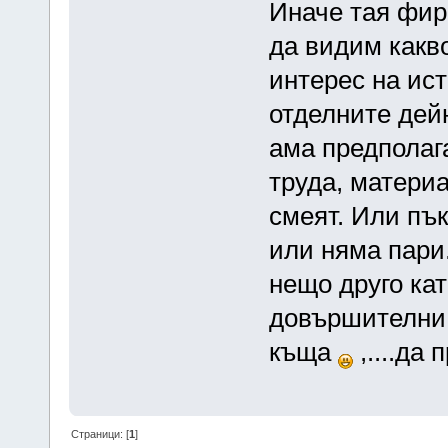
Иначе тая фир
да видим какво
интерес на ист
отделните дей
ама предполага
труда, материа
смеят. Или пък
или няма пари
нещо друго ка
довършителни 
къща
,....да
Страници: [
1
]