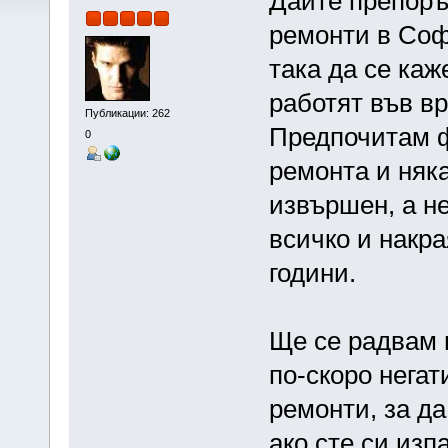
Дайте препоръ
ремонти в Соф
така да се каж
работят във вр
Публикации: 262
Предпочитам ф
0
ремонта и няка
извършен, а не
всичко и накра
години.
Ще се радвам 
по-скоро негат
ремонти, за да
ако сте си изп