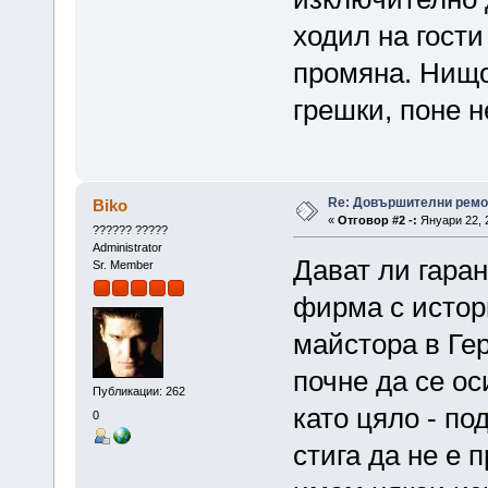
ходил на гости
промяна. Нищ
грешки, поне н
Re: Довършителни ремо
Biko
«
Отговор #2 -:
Януари 22, 2
?????? ?????
Administrator
Дават ли гаран
Sr. Member
фирма с истори
майстора в Ге
почне да се о
Публикации: 262
като цяло - по
0
стига да не е 