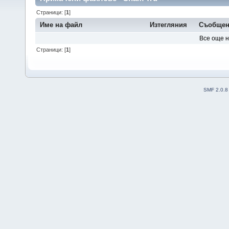
Страници: [
1
]
Име на файл
Изтегляния
Съобщен
Все още 
Страници: [
1
]
SMF 2.0.8