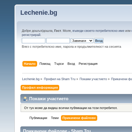
Lechenie.bg
Добре дошъл/дошла,
Гост
. Моля,
въведи своето потребителско име
или
регистрирай
.
Влез с потребителско име, парола и продължителност на сесията
Начало
Помощ
Търси
Вход
Регистрация
Lechenie.bg
»
Профил на Sham Tru
»
Покажи участието
»
Прикачени ф
Профил информация
Покажи участието
От тук може да видиш всички публикации на този потребител.
Публикации
Теми
Прикачени файлове
Прикачени файлове - Sham Tru