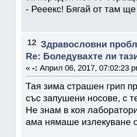
- Рееекс! Бягай от там ще 
12
Здравословни проб
Re: Боледувахте ли таз
«
-:
Април 06, 2017, 07:02:23 
Тая зима страшен грип пр
със запушени носове, с т
Не знам в коя лаборатори
ама нямаше излекуване от