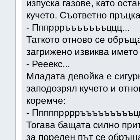
изпуска газове, като ост
кучето. Съответно пръцка
- Пппррръъъъъъъццц...
Таткото отново се обръща
загрижено извиква името
- Рееекс...
Младата девойка е сигур
заподозрял кучето и отн
коремче:
- Пппппрррръъъъъъъъъцц
Тогава бащата силно пр
за пореден път се обръща