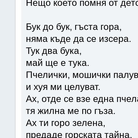
Нещо което помня от детс
Бук до бук, гъста гора,
няма къде да се изсера.
Тук два бука,
май ще е тука.
Пчелички, мошички палу
и хуя ми целуват.
Ах, отде се взе една пчел
тя жилна ме по гъза.
Ах ти горо зелена,
предаде горската тайна,