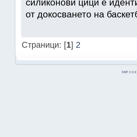
силиконови цици е идент
от докосването на баскет
Страници: [
1
]
2
SMF 2.0.8