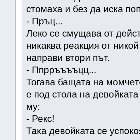
стомаха и без да иска по
- Пръц...
Леко се смущава от дейст
никаква реакция от никой
направи втори път.
- Ппрръъъъцц...
Тогава бащата на момчет
е под стола на девойкат
му:
- Рекс!
Така девойката се успоко