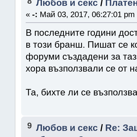
8
Любов и секс
/
Платен
«
-:
Май 03, 2017, 06:27:01 pm
В последните години дост
в този бранш. Пишат се к
форуми създадени за таз
хора възползвали се от 
Та, бихте ли се възползв
9
Любов и секс
/
Re: За