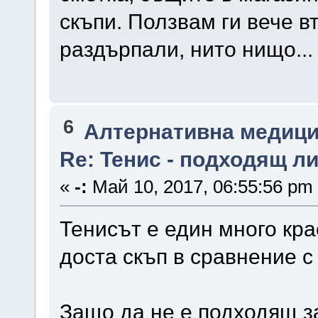
скъпи. Ползвам ги вече в
раздърпали, нито нищо...
6
Алтернативна медици
Re: Тенис - подходящ ли
«
-:
Май 10, 2017, 06:55:56 pm
Тенисът е един много кра
доста скъп в сравнение с
Защо да не е подходящ з