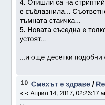
4. Отишли са на стриптий
е съблазнила... Съответн
тъмната стаичка...
5. Новата съседна е толко
устоят...
...и още десетки подобни 
10
Смехът е здраве
/
Re
«
-:
Април 14, 2017, 02:26:17 