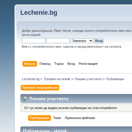
Lechenie.bg
Добре дошъл/дошла,
Гост
. Моля,
въведи своето потребителско име
или
регистрирай
.
Влез с потребителско име, парола и продължителност на сесията
Начало
Помощ
Търси
Вход
Регистрация
Lechenie.bg
»
Профил на skitnik
»
Покажи участието
»
Публикации
Профил информация
Покажи участието
От тук може да видиш всички публикации на този потребител.
Публикации
Теми
Прикачени файлове
Публикации - skitnik