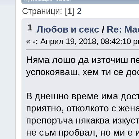
Страници: [
1
]
2
1
Любов и секс
/
Re: Ма
«
-:
Април 19, 2018, 08:42:10 
Няма лошо да източиш пе
успокояваш, хем ти се до
В днешно време има доста
приятно, отколкото с жен
препоръча някаква изкуст
не съм пробвал, но ми е 