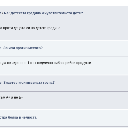
И
/
Re: Детската градина и чувствителното дете?
да прати децата си на детска градина
e: За или против месото?
во да се яде поне 1 път седмично риба и рибни продукти
e: Знаете ли си кръвната група?
съм А+ а не Б+
стра болка в челюста