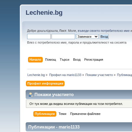
Lechenie.bg
Добре дошъл/дошла,
Гост
. Моля,
въведи своето потребителско име
Влез с потребителско име, парола и продължителност на сесията
Начало
Помощ
Търси
Вход
Регистрация
Lechenie.bg
»
Профил на mario1133
»
Покажи участието
»
Публикац
Профил информация
Покажи участието
От тук може да видиш всички публикации на този потребител.
Публикации
Теми
Прикачени файлове
Публикации - mario1133