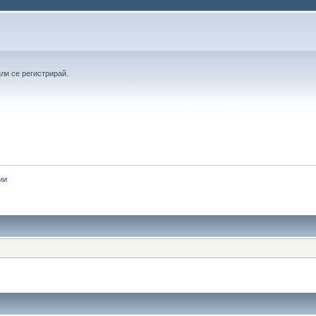
или
се регистрирай
.
ии