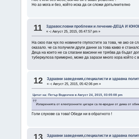
Но аз мога и без, който иска да си сложи допълнително
11
Здравословни проблеми и лечение-ДЕЦА И ЮН
«
-:
Август 25, 2015, 05:47:57 pm »
На скоо пак чух по новините глупостите за това, че ако се 
оказало. че са получили други данни за това какво е станал
Деца на които не са слагани ваксини не трябва да бъдат до
туберкулоза примерно, може да зарази много хора който с 
12
Здравни заведения,специалисти и здравна поли
«
-:
Август 25, 2015, 05:42:06 pm »
Цитат на: Петър Воденчев в Август 24, 2015, 03:05:08 pm
Изпаренията от електронните цигари са по-вредни от дима от оби
Голи слухове са това! Обеди ни в обратното !
13
Здравни заведения,специалисти и здравна поли