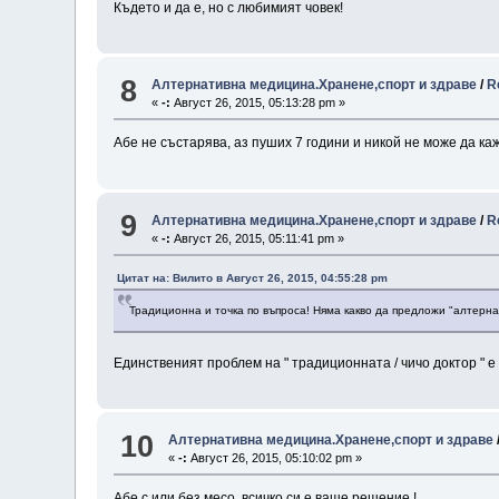
Където и да е, но с любимият човек!
8
Алтернативна медицина.Хранене,спорт и здраве
/
R
«
-:
Август 26, 2015, 05:13:28 pm »
Абе не състарява, аз пуших 7 години и никой не може да каж
9
Алтернативна медицина.Хранене,спорт и здраве
/
R
«
-:
Август 26, 2015, 05:11:41 pm »
Цитат на: Вилито в Август 26, 2015, 04:55:28 pm
Традиционна и точка по въпроса! Няма какво да предложи "алтерна
Единственият проблем на " традиционната / чичо доктор " 
10
Алтернативна медицина.Хранене,спорт и здраве
«
-:
Август 26, 2015, 05:10:02 pm »
Абе с или без месо, всичко си е ваше решение !