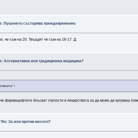
e: Пушенето състарява преждевременно
е, че съм на 20. Твърдят че съм на 16-17 :Д
e: Алтернативна или традиционна медицина?
тивната" !
е че фармацефтите блъскат глупости в лекарствата за да може да купуваш пов
/
Re: За или против месото?