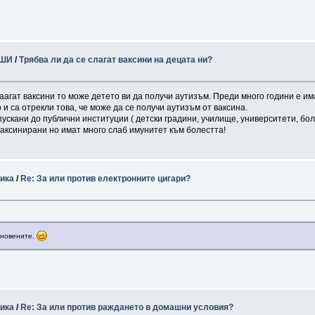
ОШИ
/
Трябва ли да се слагат ваксини на децата ни?
слаагат ваксини то може детето ви да получи аутизъм. Преди много години е им
о и са отрекли това, че може да се получи аутизъм от ваксина.
пускани до публични институции ( детски градини, училище, университети, бол
ваксинирани но имат много слаб имунитет към болестта!
тика
/
Re: За или против електронните цигари?
кновените.
тика
/
Re: За или против раждането в домашни условия?