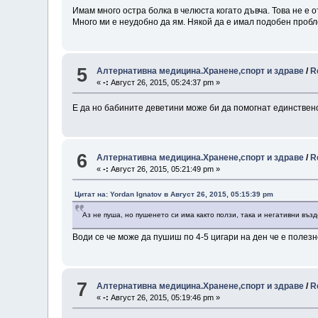
Имам много остра болка в челюста когато дъвча. Това не е 
Много ми е неудобно да ям. Някой да е имал подобен проб
5
Алтернативна медицина.Хранене,спорт и здраве
/
R
«
-:
Август 26, 2015, 05:24:37 pm »
Е да но бабините деветини може би да помогнат единствен
6
Алтернативна медицина.Хранене,спорт и здраве
/
R
«
-:
Август 26, 2015, 05:21:49 pm »
Цитат на: Yordan Ignatov в Август 26, 2015, 05:15:39 pm
Аз не пуша, но пушенето си има както ползи, така и негативни възд
Води се че може да пушиш по 4-5 цигари на ден че е поле
7
Алтернативна медицина.Хранене,спорт и здраве
/
R
«
-:
Август 26, 2015, 05:19:46 pm »