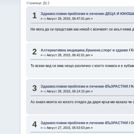
Страници: [
1
]
2
1
Здравословни проблеми и лечение-ДЕЦА И ЮНОШ
«
-:
Август 28, 2015, 06:47:01 pm »
Не мога да си представя как някой с всичкият си акъл няма 
2
Алтернативна медицина.Хранене,спорт и здраве
/
R
«
-:
Август 28, 2015, 06:42:01 pm »
То всеки вид си има нещо различно с което помага и е хуба
3
Здравословни проблеми и лечение-ВЪЗРАСТНИ
/
R
«
-:
Август 28, 2015, 06:14:15 pm »
Аз знаех моята но когато отидох да даря кръв ми казаха че 
4
Здравословни проблеми и лечение-ВЪЗРАСТНИ
/
О
«
-:
Август 27, 2015, 05:53:53 pm »