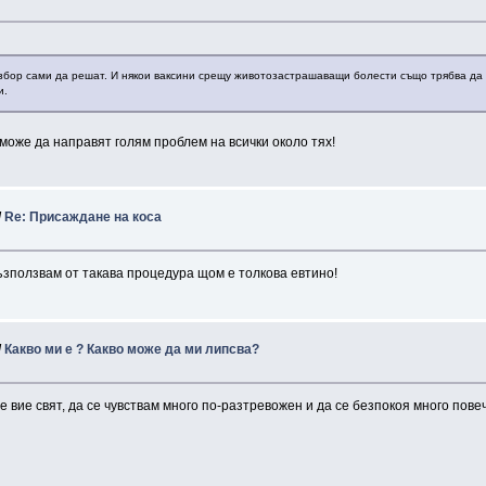
 избор сами да решат. И някои ваксини срещу животозастрашаващи болести също трябва да 
и.
 може да направят голям проблем на всички около тях!
/
Re: Присаждане на коса
ъзползвам от такава процедура щом е толкова евтино!
/
Какво ми е ? Какво може да ми липсва?
се вие свят, да се чувствам много по-разтревожен и да се безпокоя много пов