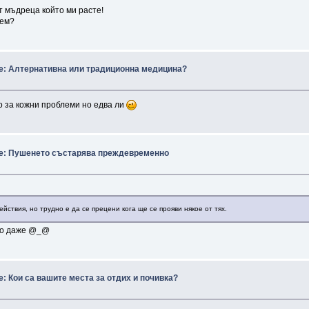
от мъдреца който ми расте!
лем?
e: Алтернативна или традиционна медицина?
о за кожни проблеми но едва ли
e: Пушенето състарява преждевременно
ействия, но трудно е да се прецени кога ще се прояви някое от тях.
зно даже @_@
e: Кои са вашите места за отдих и почивка?