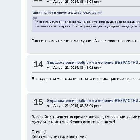
«
-:
Август 25, 2015, 05:41:08 pm »
Цитат на: ivo в Август 25, 2015, 06:57:52 am
И все пак, въпреки рисковете, на жените трябва да се предостави
че ваксините са нужни и те ги пропускат уж за доброто на децата с
Това с ваксините е голяма глупост. Ако не сложат ваксините
14
Здравословни проблеми и лечение-ВЪЗРАСТНИ
«
-:
Август 21, 2015, 06:45:02 pm »
Благодаря ви много за полезната информация и аз ще се в
15
Здравословни проблеми и лечение-ВЪЗРАСТНИ
«
-:
Август 21, 2015, 06:38:00 pm »
Здравейте от известно време започна да ми се гади, да ми 
мускулите които ме обезпокояват още повече!
Помощ!
Какво ми липсва или какво ми е