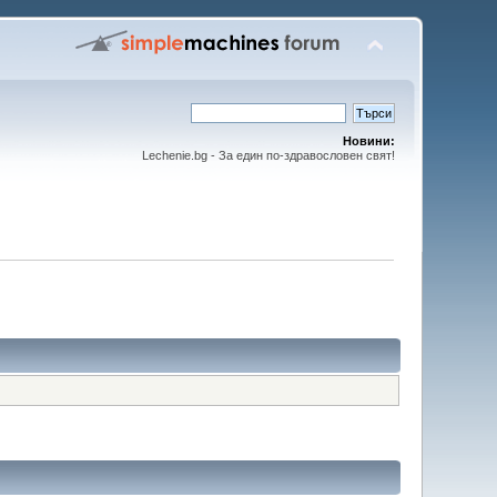
Новини:
Lechenie.bg - За един по-здравословен свят!