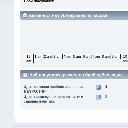
Брой гласувания:
Активност на публикуване по часове
12
1 am
2 am
3 am
4 am
5 am
6 am
7 am
8 am
9 am
10
am
am
Най-популярен раздел по брой публикации
Здравословни проблеми и лечение-
4
ВЪЗРАСТНИ
Здравни заведения,специалисти и
2
здравна политика