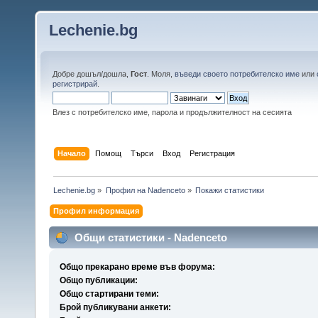
Lechenie.bg
Добре дошъл/дошла,
Гост
. Моля,
въведи своето потребителско име
или
регистрирай
.
Влез с потребителско име, парола и продължителност на сесията
Начало
Помощ
Търси
Вход
Регистрация
Lechenie.bg
»
Профил на Nadenceto
»
Покажи статистики
Профил информация
Общи статистики - Nadenceto
Общо прекарано време във форума:
Общо публикации:
Общо стартирани теми:
Брой публикувани анкети: