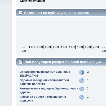
Брой гласувания:
Активност на публикуване по часове
12
1 am
2 am
3 am
4 am
5 am
6 am
7 am
8 am
9 am
10
am
am
Най-популярен раздел по брой публикации
Здравословни проблеми и лечение-
3
ВЪЗРАСТНИ
Здравни заведения,специалисти и
1
здравна политика
Алтернативна медицина.Хранене,спорт и
1
здраве
Форум за съвети и емоционална
1
подкрепа