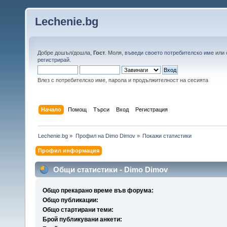
Lechenie.bg
Добре дошъл/дошла,
Гост
. Моля,
въведи своето потребителско име
или
регистрирай
.
Влез с потребителско име, парола и продължителност на сесията
Начало
Помощ
Търси
Вход
Регистрация
Lechenie.bg
»
Профил на Dimo Dimov
»
Покажи статистики
Профил информация
Общи статистики - Dimo Dimov
Общо прекарано време във форума:
Общо публикации:
Общо стартирани теми:
Брой публикувани анкети: