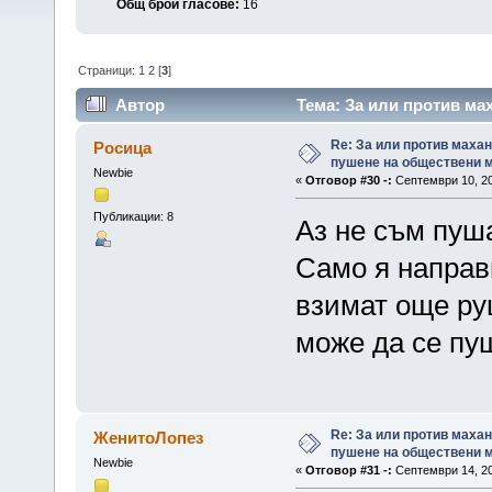
Общ брой гласове:
16
Страници:
1
2
[
3
]
Автор
Тема: За или против мах
(Прочетена 189876 пъти)
Re: За или против махан
Росица
пушене на обществени 
Newbie
«
Отговор #30 -:
Септември 10, 20
Публикации: 8
Аз не съм пуша
Само я направ
взимат още руш
може да се пу
Re: За или против махан
ЖенитоЛопез
пушене на обществени 
Newbie
«
Отговор #31 -:
Септември 14, 20