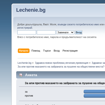
Lechenie.bg
Добре дошъл/дошла,
Гост
. Моля,
въведи своето потребителско име
или
регистрирай
.
Влез с потребителско име, парола и продължителност на сесията
Начало
Помощ
Търси
Вход
Регистрация
Lechenie.bg
»
Здравословни проблеми,лечение,превенция
»
Здравни за
За или против махането на забраната за пушене на обществени места?
Анкета
За или против махането на забраната за пушене на общ
за
против