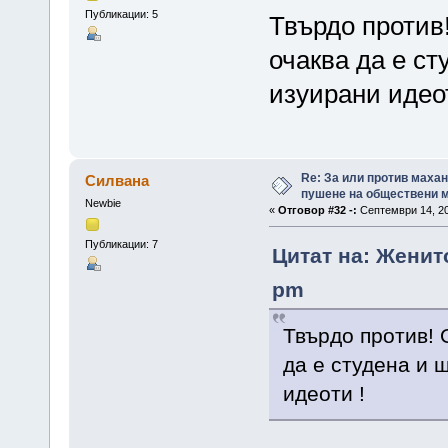
Публикации: 5
Твърдо против
очаква да е ст
изуирани идеот
Re: За или против махан
Силвана
пушене на обществени 
Newbie
«
Отговор #32 -:
Септември 14, 20
Публикации: 7
Цитат на: Женит
pm
Твърдо против! 
да е студена и 
идеоти !