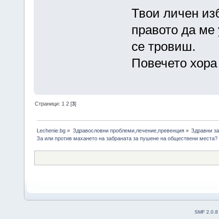
Твои личен из
правото да ме
се тровиш.
Повечето хора 
Страници:
1
2
[
3
]
Lechenie.bg
»
Здравословни проблеми,лечение,превенция
»
Здравни за
За или против махането на забраната за пушене на обществени места?
SMF 2.0.8