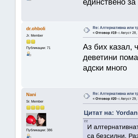
единствено за
Re: Алтернативна или 
dr.ohboli
«
Отговор #19 -:
Август 28, 
Jr. Member
Аз бих казал, 
Публикации: 71
деветини помаг
адски много
Re: Алтернативна или 
Nani
«
Отговор #20 -:
Август 29, 
Sr. Member
Цитат на: Yordan
И алтернативнат
Публикации: 386
са безсилни. Ра