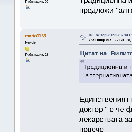
Традиционна и
Публикации: 63
предложи "алт
Re: Алтернативна или 
mario1133
«
Отговор #16 -:
Август 26, 
Newbie
Цитат на: Вилито
Публикации: 28
Традиционна и т
"алтернативната
Единственият 
доктор " е че 
лекарствата з
повече