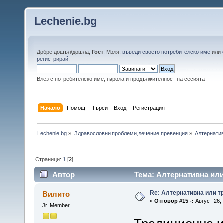
Lechenie.bg
Добре дошъл/дошла,
Гост
. Моля,
въведи своето потребителско име
или
регистрирай
.
Влез с потребителско име, парола и продължителност на сесията
Начало
Помощ
Търси
Вход
Регистрация
Lechenie.bg
»
Здравословни проблеми,лечение,превенция
»
Алтернатив
Страници:
1
[
2
]
Автор
Тема: Алтернативна или
Re: Алтернативна или 
Вилито
«
Отговор #15 -:
Август 26, 
Jr. Member