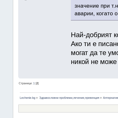
значение при т.
аварии, когато 
Най-добрият к
Ако ти е писа
могат да те ум
никой не може 
Страници:
1
[
2
]
Lechenie.bg
»
Здравословни проблеми,лечение,превенция
»
Алтернатив