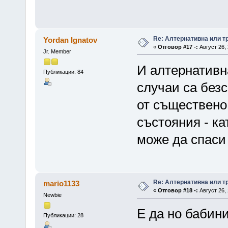
Re: Алтернативна или 
Yordan Ignatov
«
Отговор #17 -:
Август 26, 
Jr. Member
И алтернативн
Публикации: 84
случаи са без
от съществено
състояния - ка
може да спаси
Re: Алтернативна или 
mario1133
«
Отговор #18 -:
Август 26, 
Newbie
Е да но бабин
Публикации: 28