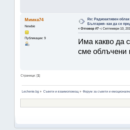
Re: Радиоактивен облак
Мимка74
България- как да се пр
Newbie
«
Отговор #7 -:
Септември 10, 201
Публикации: 9
Има какво да с
сме облъчени и
Страници: [
1
]
Lechenie.bg
»
Съвети и взаимопомощ
»
Форум за съвети и емоционалн