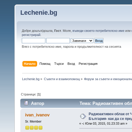
Lechenie.bg
Добре дошъл/дошла,
Гост
. Моля,
въведи своето потребителско име
или
регистрирай
.
Влез с потребителско име, парола и продължителност на сесията
Начало
Помощ
Търси
Вход
Регистрация
Lechenie.bg
»
Съвети и взаимопомощ
»
Форум за съвети и емоционалн
Страници: [
1
]
Автор
Тема: Радиоактивен обл
(Прочетена 62695 пъти)
Радиоактивен облак от 
ivan_ivanov
България- как да се пр
Sr. Member
«
-:
Юли 03, 2015, 01:23:33 am »