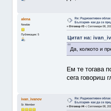
Re: Радиоактивен облак
alena
България- как да се пр
Newbie
«
Отговор #3 -:
Септември 08, 201
Публикации: 5
Цитат на: ivan_i
Да, колкото и пр
Ем те тогава п
сега говориш г
Re: Радиоактивен облак
ivan_ivanov
България- как да се пр
Sr. Member
«
Отговор #4 -:
Септември 08, 201