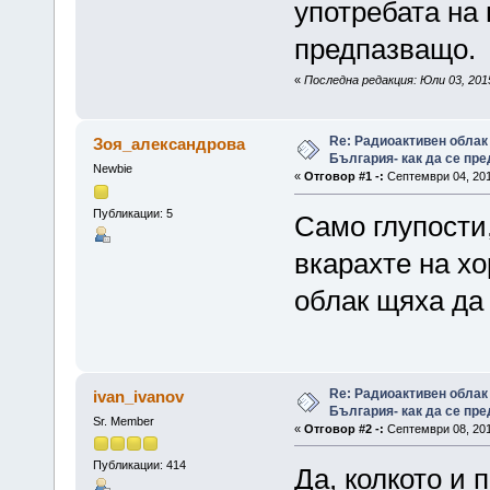
употребата на
предпазващо.
«
Последна редакция: Юли 03, 2015
Re: Радиоактивен облак
Зоя_александрова
България- как да се пр
Newbie
«
Отговор #1 -:
Септември 04, 201
Публикации: 5
Само глупости
вкарахте на хо
облак щяха да 
Re: Радиоактивен облак
ivan_ivanov
България- как да се пр
Sr. Member
«
Отговор #2 -:
Септември 08, 201
Публикации: 414
Да, колкото и 