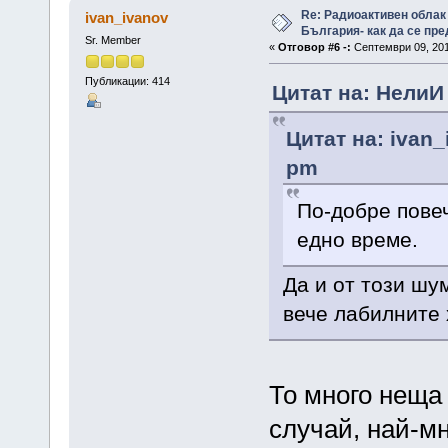
Re: Радиоактивен облак
ivan_ivanov
България- как да се пр
Sr. Member
«
Отговор #6 -:
Септември 09, 201
Публикации: 414
Цитат на: НелиИ 
Цитат на: ivan_
pm
По-добре повеч
едно време.
Да и от този шу
вече лабилните 
То много неща 
случай, най-м