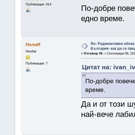
Публикации: 414
По-добре повеч
едно време.
Re: Радиоактивен облак
НелиИ
България- как да се пр
Newbie
«
Отговор #5 -:
Септември 09, 201
Публикации: 7
Цитат на: ivan_i
По-добре повечк
време.
Да и от този ш
най-вече лаби