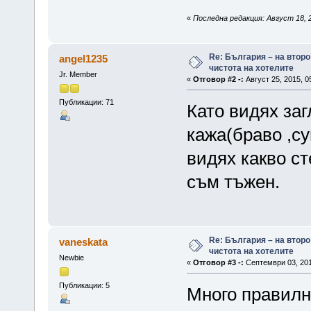
«
Последна редакция: Август 18, 2
Re: България – на второ
angel1235
чистота на хотелите
Jr. Member
«
Отговор #2 -:
Август 25, 2015, 0
Публикации: 71
Като видях заг
кажа(браво ,су
видях какво ст
съм тъжен.
Re: България – на второ
vaneskata
чистота на хотелите
Newbie
«
Отговор #3 -:
Септември 03, 201
Публикации: 5
Много правилно