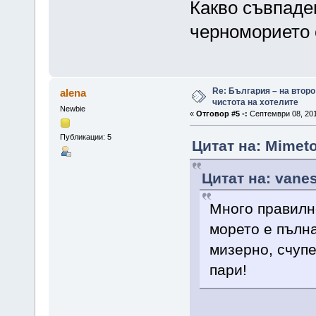
Какво съвпаде
черноморието 
Re: България – на второ
alena
чистота на хотелите
Newbie
«
Отговор #5 -:
Септември 08, 201
Публикации: 5
Цитат на: Mimeto
Цитат на: vane
Много правилно
морето е пълн
мизерно, счупе
пари!