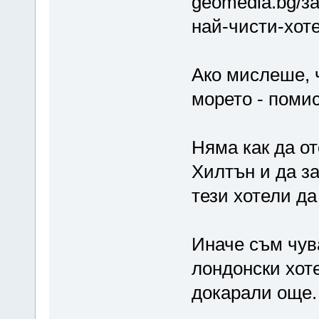
geomedia.bg/за
най-чисти-хот
Ако мислеше, ч
морето - поми
Няма как да о
Хилтън и да з
тези хотели да
Иначе съм чув
лондонски хоте
докарали още