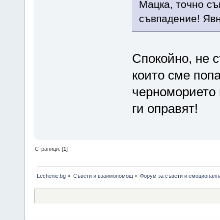
Мацка, точно съ
съвпадение! Явн
Спокойно, не с
които сме попа
черноморието н
ги оправят!
Страници: [
1
]
Lechenie.bg
»
Съвети и взаимопомощ
»
Форум за съвети и емоционалн