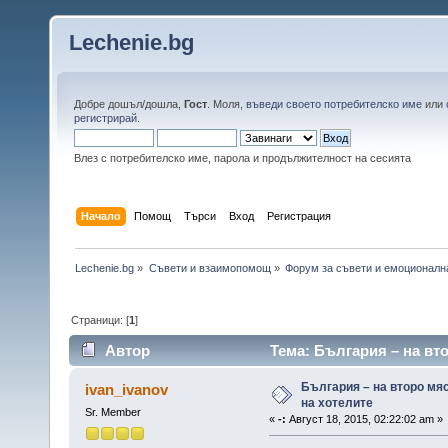
Lechenie.bg
Добре дошъл/дошла,
Гост
. Моля,
въведи своето потребителско име
или
регистрирай
.
Влез с потребителско име, парола и продължителност на сесията
Начало
Помощ
Търси
Вход
Регистрация
Lechenie.bg
»
Съвети и взаимопомощ
»
Форум за съвети и емоционалн
Страници: [
1
]
Автор
Тема: България – на вто
пъти)
България – на второ мяс
ivan_ivanov
на хотелите
Sr. Member
«
-:
Август 18, 2015, 02:22:02 am »