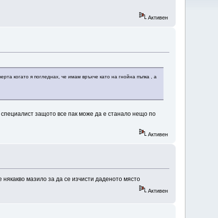
Активен
рта когато я погледнах, че имам връхче като на гнойна пъпка , а
 специалист защото все пак може да е станало нещо по
Активен
 някакво мазило за да се изчисти даденото място
Активен