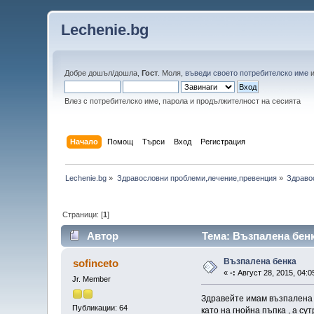
Lechenie.bg
Добре дошъл/дошла,
Гост
. Моля,
въведи своето потребителско име
Влез с потребителско име, парола и продължителност на сесията
Начало
Помощ
Търси
Вход
Регистрация
Lechenie.bg
»
Здравословни проблеми,лечение,превенция
»
Здраво
Страници: [
1
]
Автор
Тема: Възпалена бенк
Възпалена бенка
sofinceto
«
-:
Август 28, 2015, 04:0
Jr. Member
Здравейте имам възпалена б
Публикации: 64
като на гнойна пъпка , а су