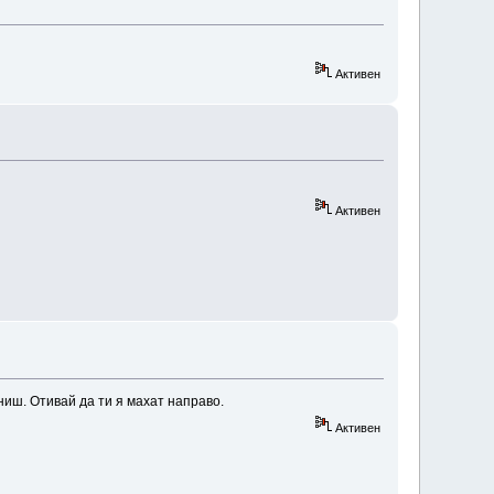
Активен
Активен
ниш. Отивай да ти я махат направо.
Активен