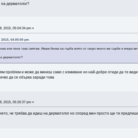
и на дерматолог?
8, 2015, 05:04:34 pm »
, 2015, 04:05:00 pm
ка или поне така смятам. Имам бенка на гърба която от скоро много ме сърби и вчера вече
 на дерматолог?
ям проблем и може да минеш само с измиване но най-добре отиди да те види
ичко да се обърка заради това
8, 2015, 05:26:37 pm »
ето, че трябва да идеш на дерматолог но според мен просто ще ти предпише