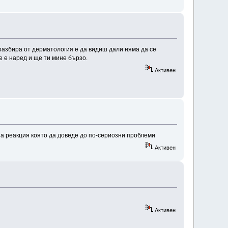
 разбира от дерматология е да видиш дали няма да се
ще е наред и ще ти мине бързо.
Активен
ана реакция която да доведе до по-сериозни проблеми
Активен
Активен