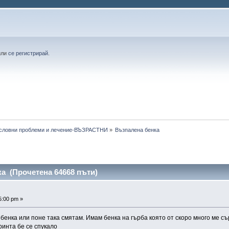
или
се регистрирай
.
словни проблеми и лечение-ВЪЗРАСТНИ
»
Възпалена бенка
а (Прочетена 64668 пъти)
5:00 pm »
енка или поне така смятам. Имам бенка на гърба която от скоро много ме сър
тринта бе се спукало