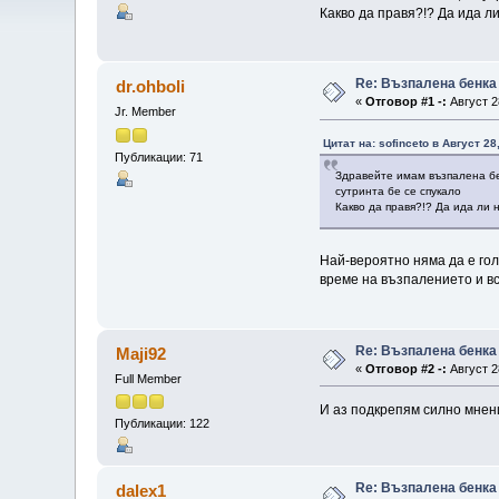
Какво да правя?!? Да ида л
Re: Възпалена бенка
dr.ohboli
«
Отговор #1 -:
Август 2
Jr. Member
Цитат на: sofinceto в Август 28
Публикации: 71
Здравейте имам възпалена бен
сутринта бе се спукало
Какво да правя?!? Да ида ли
Най-вероятно няма да е гол
време на възпалението и вс
Re: Възпалена бенка
Maji92
«
Отговор #2 -:
Август 2
Full Member
И аз подкрепям силно мнени
Публикации: 122
Re: Възпалена бенка
dalex1