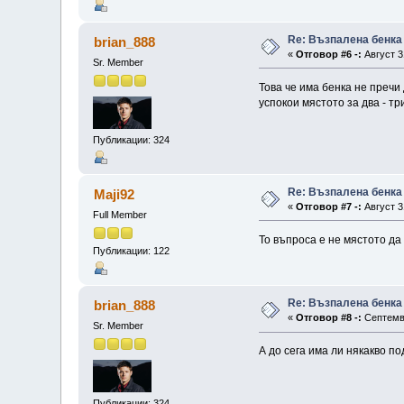
Re: Възпалена бенка
brian_888
«
Отговор #6 -:
Август 3
Sr. Member
Това че има бенка не пречи
успокои мястото за два - тр
Публикации: 324
Re: Възпалена бенка
Maji92
«
Отговор #7 -:
Август 3
Full Member
То въпроса е не мястото да
Публикации: 122
Re: Възпалена бенка
brian_888
«
Отговор #8 -:
Септемвр
Sr. Member
А до сега има ли някакво п
Публикации: 324