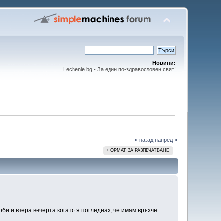
Новини:
Lechenie.bg - За един по-здравословен свят!
« назад
напред »
ФОРМАТ ЗА РАЗПЕЧАТВАНЕ
би и вчера вечерта когато я погледнах, че имам връхче