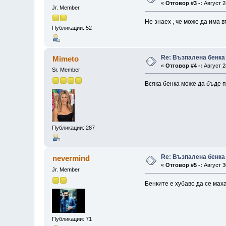
«
Отговор #3 -:
Август 2
Jr. Member
Не знаех , че може да има в
Публикации: 52
Re: Възпалена бенка
Mimeto
«
Отговор #4 -:
Август 2
Sr. Member
Всяка бенка може да бъде п
Публикации: 287
Re: Възпалена бенка
nevermind
«
Отговор #5 -:
Август 30
Jr. Member
Бенките е хубаво да се мах
Публикации: 71