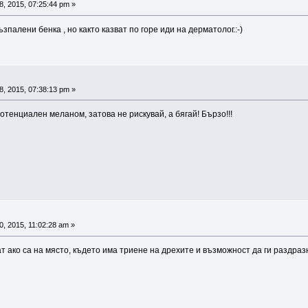
8, 2015, 07:25:44 pm »
ъзпалени бенка , но както казват по горе иди на дерматолог.:-)
8, 2015, 07:38:13 pm »
отенциален меланом, затова не рискувай, а бягай! Бързо!!!
, 2015, 11:02:28 am »
ат ако са на място, където има триене на дрехите и възможност да ги раздраз