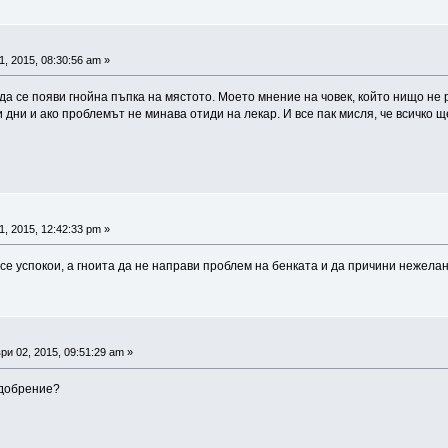
1, 2015, 08:30:56 am »
 да се появи гнойна пъпка на мястото. Моето мнение на човек, който нищо не
и дни и ако проблемът не минава отиди на лекар. И все пак мисля, че всичко 
1, 2015, 12:42:33 pm »
 се успокои, а гноита да не направи проблем на бенката и да причини нежел
и 02, 2015, 09:51:29 am »
одобрение?