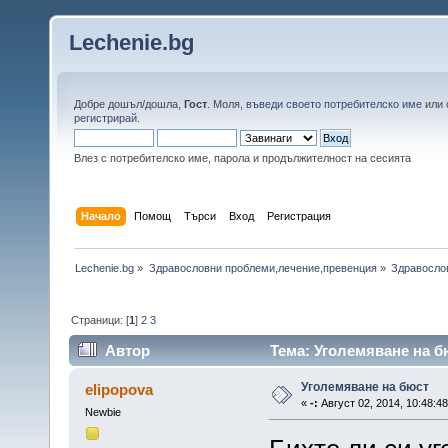
Lechenie.bg
Добре дошъл/дошла,
Гост
. Моля,
въведи своето потребителско име
или
регистрирай
.
Влез с потребителско име, парола и продължителност на сесията
Начало
Помощ
Търси
Вход
Регистрация
Lechenie.bg
»
Здравословни проблеми,лечение,превенция
»
Здравосло
Страници: [
1
]
2
3
Автор
Тема: Уголемяване на б
Уголемяване на бюст
elipopova
«
-:
Август 02, 2014, 10:48:4
Newbie