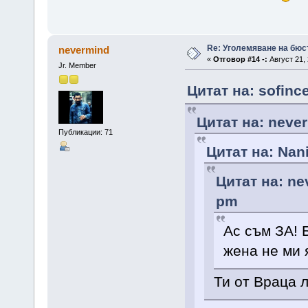
Re: Уголемяване на бюс
nevermind
«
Отговор #14 -:
Август 21, 
Jr. Member
Цитат на: sofinc
Цитат на: never
Публикации: 71
Цитат на: Nani
Цитат на: ne
pm
Ас съм ЗА! 
жена не ми 
Ти от Враца 