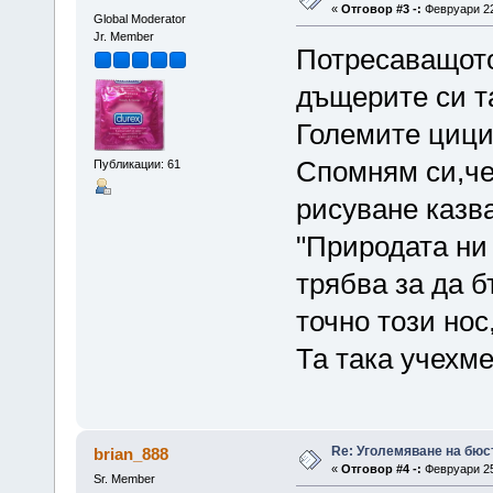
«
Отговор #3 -:
Февруари 22,
Global Moderator
Jr. Member
Потресаващото
дъщерите си т
Големите цици 
Спомням си,че
Публикации: 61
рисуване казв
"Природата ни 
трябва за да 
точно този нос
Та така учехм
Re: Уголемяване на бюс
brian_888
«
Отговор #4 -:
Февруари 25,
Sr. Member