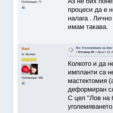
Аз не бих пон
Публикации: 71
процеси да е н
налага . Лично
имам такава.
Re: Уголемяване на бюс
Nani
«
Отговор #8 -:
Август 18, 2
Sr. Member
Колкото и да н
импланти са н
Публикации: 386
мастектомия (
деформиран сл
С цел ''Лов на
уголемяването,