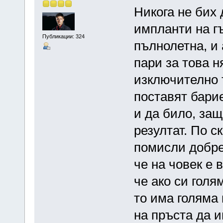
Никога не бих
импланти на гъ
Публикации: 324
пълнолетна, и 
пари за това н
изключително 
поставят барие
и да било, защ
резултат. По 
помисли добре
че на човек е 
че ако си голя
то има голяма
на пръста да 