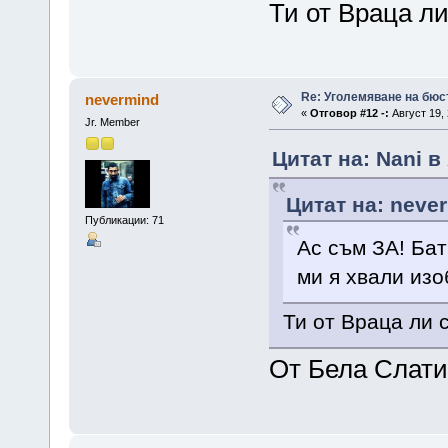
Ти от Враца л
Re: Уголемяване на бюс
nevermind
«
Отговор #12 -:
Август 19, 
Jr. Member
Цитат на: Nani в
Цитат на: never
Публикации: 71
Ас съм ЗА! Бат
ми я хвали изо
Ти от Враца ли 
От Бела Слати