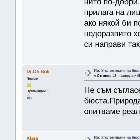
нито по-добри
прилага на лиц
ако някой би п
недоразвито х
си направи та
Re: Уголемяване на бюс
Dr.Oh Boli
«
Отговор #2 -:
Февруари 05,
Newbie
Не съм съглас
Публикации: 5
бюста.Природат
опитваме реал
Re: Уголемяване на бюс
Klara