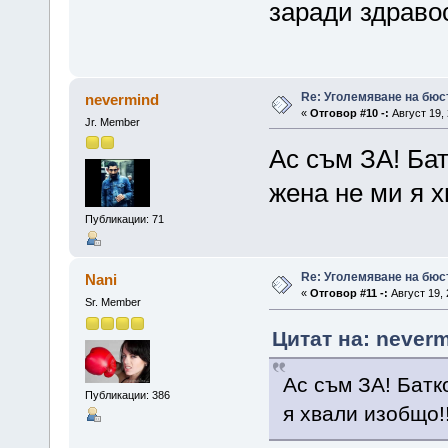
заради здрав
Re: Уголемяване на бюс
nevermind
«
Отговор #10 -:
Август 19, 
Jr. Member
Ас съм ЗА! Ба
жена не ми я х
Публикации: 71
Re: Уголемяване на бюс
Nani
«
Отговор #11 -:
Август 19, 
Sr. Member
Цитат на: neverm
Ас съм ЗА! Батк
Публикации: 386
я хвали изобщо!!