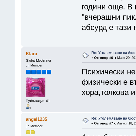
години още. В
"вчерашни пикл
абсурд е тази 
Re: Уголемяване на бюс
Klara
«
Отговор #6 -:
Март 20, 201
Global Moderator
Jr. Member
Психически не
физически е в
хора,толкова и
Публикации: 61
Re: Уголемяване на бюс
angel1235
«
Отговор #7 -:
Август 18, 2
Jr. Member