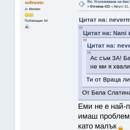
Re: Уголемяване на бюс
sofinceto
«
Отговор #13 -:
Август 21, 
Jr. Member
Цитат на: neverm
Публикации: 64
Цитат на: Nani 
Цитат на: nev
Ас съм ЗА! Б
не ми я хвали
Ти от Враца л
От Бела Слатин
Еми не е най-
имаш проблеми
като малък