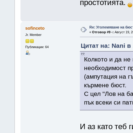
простотията.
Re: Уголемяване на бюс
sofinceto
«
Отговор #9 -:
Август 19, 2
Jr. Member
Цитат на: Nani в
Публикации: 64
Колкото и да не
необходимост п
(ампутация на г
кърмене бюст.
С цел ''Лов на 
пък всеки си па
И аз като теб 