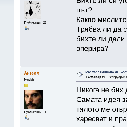
Бихте ли си у
път?
Какво мислите
Публикации: 21
Трябва ли да с
бихте ли дали 
оперира?
Re: Уголемяване на бюс
Ангелл
«
Отговор #1 -:
Февруари 05,
Newbie
Никога не бих 
Самата идея з
тялото ме отв
Публикации: 11
харесват и пра