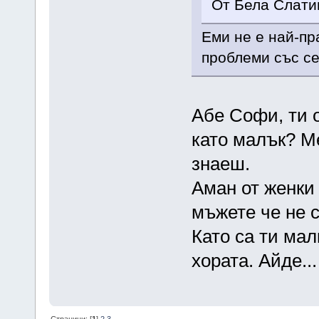
От Бела Слати
Еми не е най-пр
проблеми със се
Абе Софи, ти 
като малък? Ме
знаеш.
Аман от женки
мъжете че не с
Като са ти мал
хората. Айде...
Страници: [
1
]
2
3