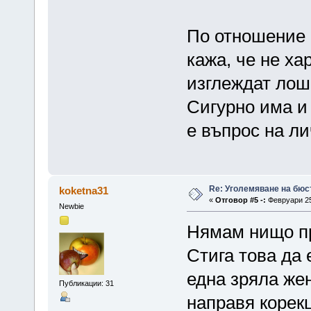
По отношение 
кажа, че не ха
изглеждат лошо
Сигурно има и 
е въпрос на л
Re: Уголемяване на бюс
koketna31
«
Отговор #5 -:
Февруари 25,
Newbie
Нямам нищо пр
Стига това да
една зряла же
Публикации: 31
направя корек