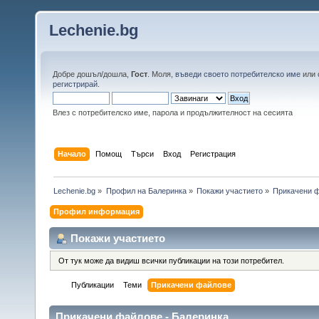
Lechenie.bg
Добре дошъл/дошла,
Гост
. Моля,
въведи своето потребителско име
или
регистрирай
.
Влез с потребителско име, парола и продължителност на сесията
Начало
Помощ
Търси
Вход
Регистрация
Lechenie.bg
»
Профил на Балеринка
»
Покажи участието
»
Прикачени 
Профил информация
Покажи участието
От тук може да видиш всички публикации на този потребител.
Публикации
Теми
Прикачени файлове
Прикачени файлове - Балеринка