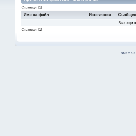
Страници: [
1
]
Име на файл
Изтегляния
Съобщен
Все още 
Страници: [
1
]
SMF 2.0.8