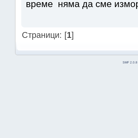
време няма да сме измор
Страници: [
1
]
SMF 2.0.8