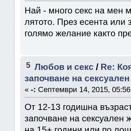
Най - много секс на мен 
лятото. През есента или 
голямо желание както пре
5
Любов и секс
/
Re: Ко
започване на сексуален
«
-:
Септември 14, 2015, 05:56
От 12-13 годишна възраст
започване на сексуален жи
на 15+ години или по лош