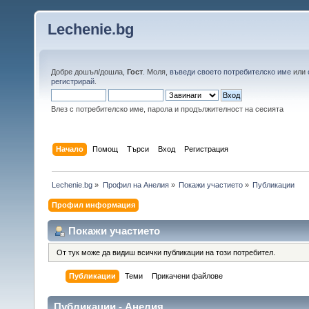
Lechenie.bg
Добре дошъл/дошла,
Гост
. Моля,
въведи своето потребителско име
или
регистрирай
.
Влез с потребителско име, парола и продължителност на сесията
Начало
Помощ
Търси
Вход
Регистрация
Lechenie.bg
»
Профил на Анелия
»
Покажи участието
»
Публикации
Профил информация
Покажи участието
От тук може да видиш всички публикации на този потребител.
Публикации
Теми
Прикачени файлове
Публикации - Анелия