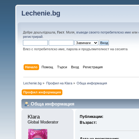
Lechenie.bg
Добре дошъл/дошла,
Гост
. Моля,
въведи своето потребителско име
или
регистрирай
.
Влез с потребителско име, парола и продължителност на сесията
Начало
Помощ
Търси
Вход
Регистрация
Lechenie.bg
»
Профил на Klara
»
Обща информация
Профил информация
Обща информация
Klara 
Публикации:
Global Moderator
Възраст: