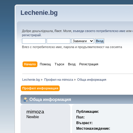
Lechenie.bg
Добре дошъл/дошла,
Гост
. Моля,
въведи своето потребителско име
или
регистрирай
.
Влез с потребителско име, парола и продължителност на сесията
Начало
Помощ
Търси
Вход
Регистрация
Lechenie.bg
»
Профил на mimoza
»
Обща информация
Профил информация
Обща информация
mimoza 
Публикации:
Newbie
Пол:
Възраст:
Местонахождение: