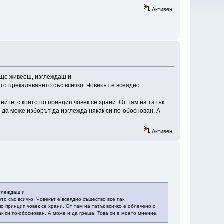
Активен
е ще живееш, изглеждаш и
кто прекаляването със всичко. Човекът е всеядно
ите, с които по принцип човек се храни. От там на татък
а да може изборът да изглежда някак си по-обоснован. А
Активен
зглеждаш и
то със всичко. Човекът е всеядно същество все пак.
о принцип човек се храни. От там на татък всичко е облечено с
к си по-обоснован. А може и да греша. Това си е моето мнение.