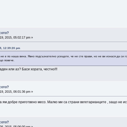
сото?
19, 2015, 05:02:17 pm »
5, 12:39:20 pm
 не е по наша вина. Явно подсъзнателно усещате, че не сте прави, но не ви изнася да си г
що повече.
аден или аз? Баси хората, честно!!!
сото?
19, 2015, 06:01:36 pm »
а ям добре приготвено месо. Малко ми са страни вегетарианците , защо не иск
сото?
26, 2015, 05:06:00 pm »