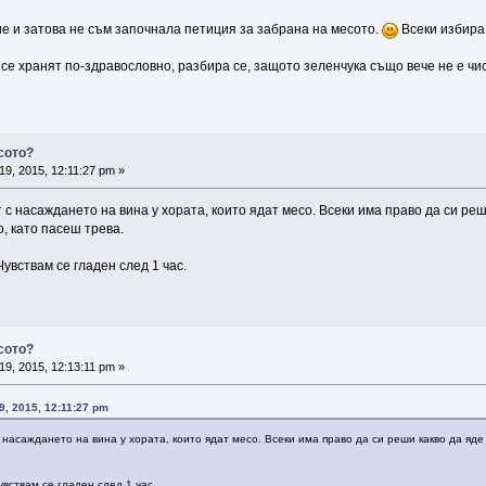
е и затова не съм започнала петиция за забрана на месото.
Всеки избира,
се хранят по-здравословно, разбира се, защото зеленчука също вече не е чист
сото?
19, 2015, 12:11:27 pm »
с насаждането на вина у хората, които ядат месо. Всеки има право да си реши
, като пасеш трева.
Чувствам се гладен след 1 час.
сото?
19, 2015, 12:13:11 pm »
9, 2015, 12:11:27 pm
насаждането на вина у хората, които ядат месо. Всеки има право да си реши какво да яде 
увствам се гладен след 1 час.