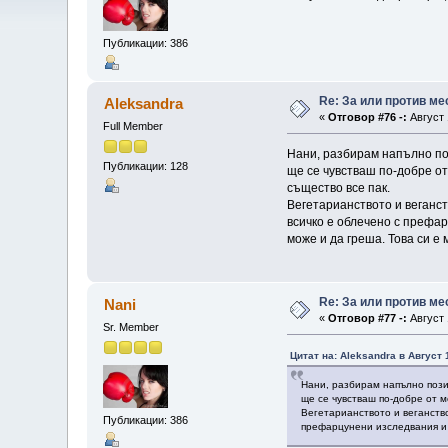
Публикации: 386
Re: За или против ме
Aleksandra
«
Отговор #76 -:
Август 
Full Member
Нани, разбирам напълно поз
Публикации: 128
ще се чувстваш по-добре от
същество все пак.
Вегетарианството и веганст
всичко е облечено с префар
може и да греша. Това си е
Re: За или против ме
Nani
«
Отговор #77 -:
Август 
Sr. Member
Цитат на: Aleksandra в Август 
Нани, разбирам напълно позиц
ще се чувстваш по-добре от м
Вегетарианството и веганство
Публикации: 386
префарцунени изследвания и и