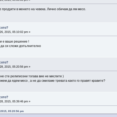
 продукти в менюто на човека. Лично обичам да ям месо.
сото?
26, 2015, 05:10:02 pm »
си е ваше решение !
ка да си сложи допълнително
сото?
28, 2015, 05:20:56 pm »
 не сте религиозни тогава вие не мислите )
ем да ядем месо , а не да смиламе тревата както го правят кравите?
сото?
28, 2015, 05:39:46 pm »
, 2015, 05:20:56 pm