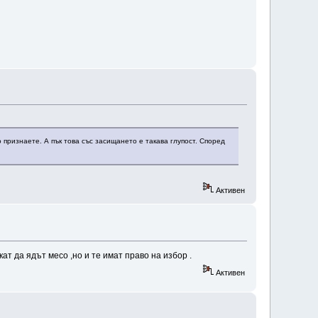
о признаете. А пък това със засищането е такава глупост. Според
Активен
ат да ядът месо ,но и те имат право на избор .
Активен