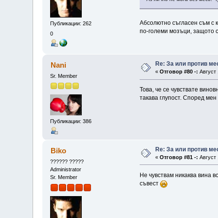
Абсолютно съгласен съм с к
Публикации: 262
по-големи мозъци, защото са
0
Re: За или против ме
Nani
«
Отговор #80 -:
Август 
Sr. Member
Това, че се чувствате винов
такава глупост. Според мен
Публикации: 386
Re: За или против ме
Biko
«
Отговор #81 -:
Август 
?????? ?????
Administrator
Не чувствам никаква вина вс
Sr. Member
съвест