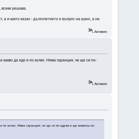
 всеки решава.
, а и както казах - дълголетието е въпрос на шанс, а не
Активен
 какво да яде и по колко. Няма гаранция, че ще си по-
Активен
и по колко. Няма гаранция, че ще си по-здрав и ще живееш по-