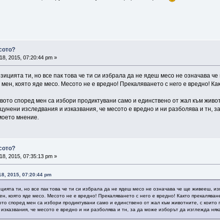
сото?
18, 2015, 07:20:44 pm »
ицията ти, но все пак това че ти си избрала да не ядеш месо не означава ч
 мен, която яде месо. Месото не е вредно! Прекаляването с него е вредно! Ка
вото според мен са избори продиктувани само и единствено от жал към животн
цунени изследвания и изказвания, че месото е вредно и ни разболява и тн, з
 моето мнение.
сото?
18, 2015, 07:35:13 pm »
18, 2015, 07:20:44 pm
ията ти, но все пак това че ти си избрала да не ядеш месо не означава че ще живееш, и
ен, която яде месо. Месото не е вредно! Прекаляването с него е вредно! Както прекаляване
то според мен са избори продиктувани само и единствено от жал към животните, с които п
зказвания, че месото е вредно и ни разболява и тн, за да може изборът да изглежда няка