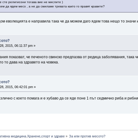
не сте религиозни тогава вие не мислите )
м да ядем месо , а не да смиламе тревата както го правят кравите?
щом еволюцията е направила така че да можем даго ядем това нещо то значи 
сото?
28, 2015, 06:11:37 pm »
ния показват, че печеното свинско предпазва от редица заболявания, така че
то то дава на здравето на човека.
сото?
28, 2015, 06:42:01 pm »
азлично с което помага и е хубаво да се яде поне 1 път седмично риба и рибн
ативна медицина.Хранене,спорт и здраве
»
За или против месото?