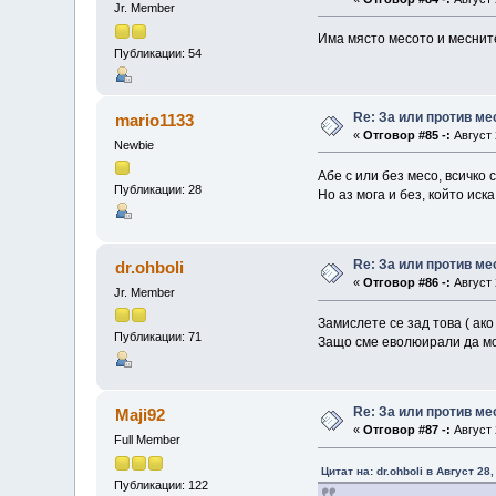
Jr. Member
Има място месото и месните
Публикации: 54
Re: За или против ме
mario1133
«
Отговор #85 -:
Август 
Newbie
Абе с или без месо, всичко 
Публикации: 28
Но аз мога и без, който ис
Re: За или против ме
dr.ohboli
«
Отговор #86 -:
Август 
Jr. Member
Замислете се зад това ( ако
Публикации: 71
Защо сме еволюирали да мож
Re: За или против ме
Maji92
«
Отговор #87 -:
Август 
Full Member
Цитат на: dr.ohboli в Август 28
Публикации: 122