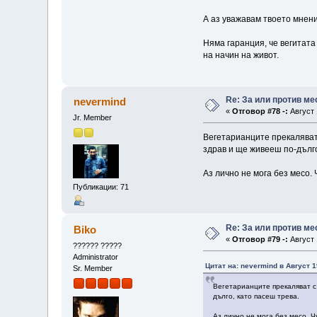
А аз уважавам твоето мнени
Няма гаранция, че вегитата 
на начин на живот.
Re: За или против ме
nevermind
«
Отговор #78 -:
Август 
Jr. Member
Вегетарианците прекаляват 
здрав и ще живееш по-дълго
Аз лично не мога без месо. 
Публикации: 71
Re: За или против ме
Biko
«
Отговор #79 -:
Август 
?????? ?????
Administrator
Цитат на: nevermind в Август 1
Sr. Member
Вегетарианците прекаляват с 
дълго, като пасеш трева.
Аз лично не мога без месо. Ч