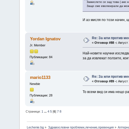
Замислете се зад това ( ако 
Защо сме еволюирали да може
И аз мисля по този начин, 
Re: За или против ме
Yordan Ignatov
«
Отговор #88 -:
Август 
Jr. Member
Най-новите научни изследва
Публикации: 84
за да извлекат ползите, кои
Re: За или против ме
mario1133
«
Отговор #89 -:
Август 
Newbie
То всеки вид си има нещо р
Публикации: 28
Страници:
1
...
4
5
[
6
]
7
8
Lechenie.bg
»
Здравословни проблеми,лечение,превенция
»
Алтерн