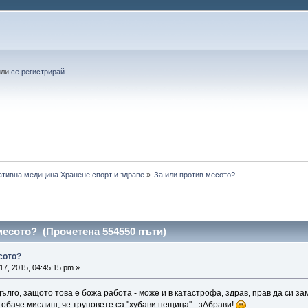
или
се регистрирай
.
ативна медицина.Хранене,спорт и здраве
»
За или против месото?
месото? (Прочетена 554550 пъти)
сото?
17, 2015, 04:45:15 pm »
ълго, защото това е божа работа - може и в катастрофа, здрав, прав да си з
обаче мислиш, че труповете са ''хубави нещица'' - зАбрави!