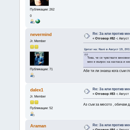
Публикации: 262
0
Re: За или против ме
nevermind
«
Отговор #82 -:
Август 
Jr. Member
Цитат на: Nani в Август 19, 201
Това, че се чувствате виновни
мен е въпрос на нагласа и ни
Публикации: 71
Абе ти ли знаеш кога съм гл
Re: За или против ме
dalex1
«
Отговор #83 -:
Август 
Jr. Member
Аз съм за месото , обичам д
Публикации: 52
Re: За или против ме
Araman
«
Отговор #84 -:
Август 