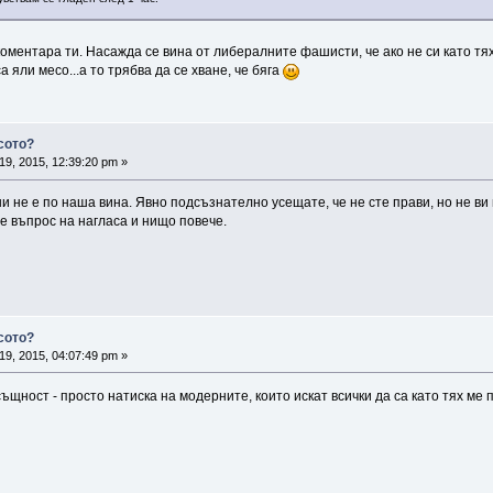
оментара ти. Насажда се вина от либералните фашисти, че ако не си като тя
 яли месо...а то трябва да се хване, че бяга
сото?
19, 2015, 12:39:20 pm »
ни не е по наша вина. Явно подсъзнателно усещате, че не сте прави, но не ви
 е въпрос на нагласа и нищо повече.
сото?
19, 2015, 04:07:49 pm »
ъщност - просто натиска на модерните, които искат всички да са като тях ме 