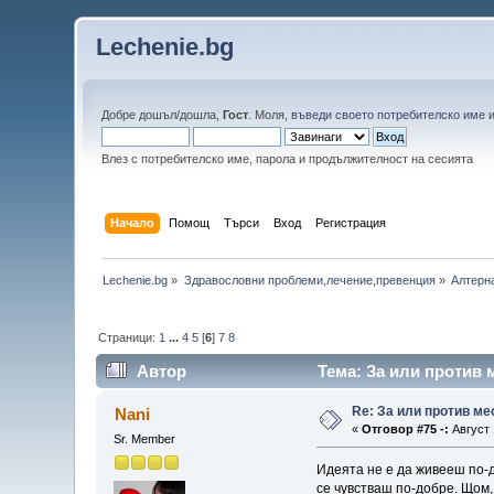
Lechenie.bg
Добре дошъл/дошла,
Гост
. Моля,
въведи своето потребителско име
Влез с потребителско име, парола и продължителност на сесията
Начало
Помощ
Търси
Вход
Регистрация
Lechenie.bg
»
Здравословни проблеми,лечение,превенция
»
Алтерн
Страници:
1
...
4
5
[
6
]
7
8
Автор
Тема: За или против 
Re: За или против ме
Nani
«
Отговор #75 -:
Август 
Sr. Member
Идеята не е да живееш по-д
се чувстваш по-добре. Щом, 