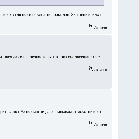
х, то едва ли не си някакъв ненормален. Хищниците имат
Активен
 изнася да си го признаете. А пък това със засищането е
Активен
притеснява. Аз не смятам да се лишавам от месо, нито от
Активен